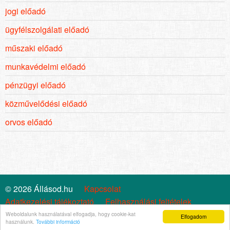
jogi előadó
ügyfélszolgálati előadó
műszaki előadó
munkavédelmi előadó
pénzügyi előadó
közművelődési előadó
orvos előadó
© 2026 Állásod.hu
Kapcsolat
Adatkezelési tájékoztató
Felhasználási feltételek
Cookie szabályzat
Impresszum
Állástrend
Weboldalunk használatával elfogadja, hogy cookie-kat
Elfogadom
használunk.
További információ