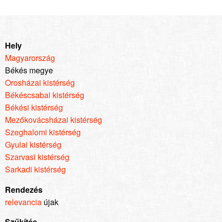
Hely
Magyarország
Békés megye
Orosházai kistérség
Békéscsabai kistérség
Békési kistérség
Mezőkovácsházai kistérség
Szeghalomi kistérség
Gyulai kistérség
Szarvasi kistérség
Sarkadi kistérség
Rendezés
relevancia
újak
Szűkítés