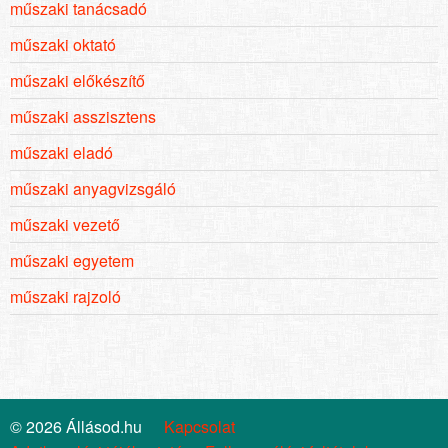
műszaki tanácsadó
műszaki oktató
műszaki előkészítő
műszaki asszisztens
műszaki eladó
műszaki anyagvizsgáló
műszaki vezető
műszaki egyetem
műszaki rajzoló
© 2026 Állásod.hu
Kapcsolat