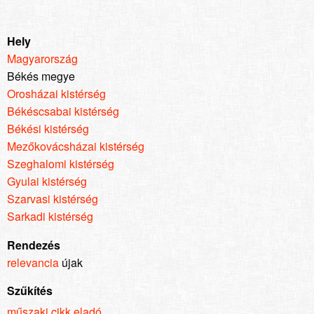
Hely
Magyarország
Békés megye
Orosházai kistérség
Békéscsabai kistérség
Békési kistérség
Mezőkovácsházai kistérség
Szeghalomi kistérség
Gyulai kistérség
Szarvasi kistérség
Sarkadi kistérség
Rendezés
relevancia
újak
Szűkítés
műszaki cikk eladó