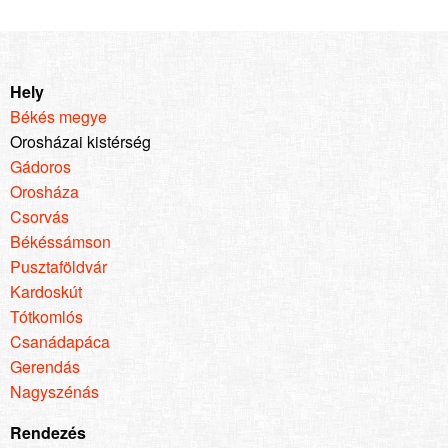
Hely
Békés megye
Orosházai kistérség
Gádoros
Orosháza
Csorvás
Békéssámson
Pusztaföldvár
Kardoskút
Tótkomlós
Csanádapáca
Gerendás
Nagyszénás
Rendezés