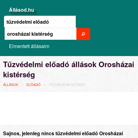
Állásod.hu
Elmentett állásaim
Tűzvédelmi előadó állások Orosházai
kistérség
ÁLLÁSOK
ELŐADÓ
TŰZVÉDELMI ELŐADÓ
Sajnos, jelenleg nincs tűzvédelmi előadó Orosházai