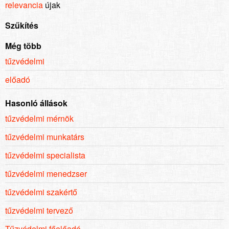
relevancia
újak
Szűkítés
Még több
tűzvédelmi
előadó
Hasonló állások
tűzvédelmi mérnök
tűzvédelmi munkatárs
tűzvédelmi specialista
tűzvédelmi menedzser
tűzvédelmi szakértő
tűzvédelmi tervező
Tűzvédelmi főelőadó