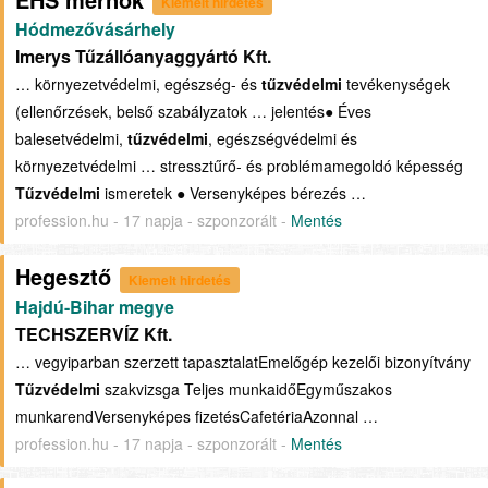
Kiemelt hirdetés
Hódmezővásárhely
Imerys Tűzállóanyaggyártó Kft.
… környezetvédelmi, egészség- és
tűzvédelmi
tevékenységek
(ellenőrzések, belső szabályzatok … jelentés● Éves
balesetvédelmi,
tűzvédelmi
, egészségvédelmi és
környezetvédelmi … stressztűrő- és problémamegoldó képesség
Tűzvédelmi
ismeretek ● Versenyképes bérezés …
profession.hu - 17 napja - szponzorált -
Mentés
Hegesztő
Kiemelt hirdetés
Hajdú-Bihar megye
TECHSZERVÍZ Kft.
… vegyiparban szerzett tapasztalatEmelőgép kezelői bizonyítvány
Tűzvédelmi
szakvizsga Teljes munkaidőEgyműszakos
munkarendVersenyképes fizetésCafetériaAzonnal …
profession.hu - 17 napja - szponzorált -
Mentés