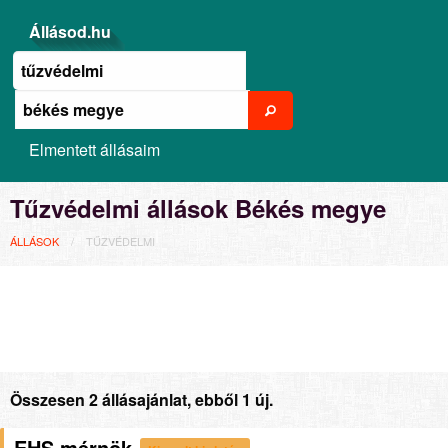
Állásod.hu
Elmentett állásaim
Tűzvédelmi állások Békés megye
ÁLLÁSOK
TŰZVÉDELMI
Összesen 2 állásajánlat, ebből 1 új.
EHS mérnök