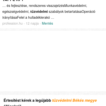
… és fejlesztése, rendszeres visszajelzésMunkavédelmi,
egészségvédelmi,
tűzvédelmi
szabályok betartatásaOperáció
irányításaFelel a hulladéklerakó …
profession.hu - 12 napja -
Mentés
Értesítést kérek a legújabb
tűzvédelmi Békés megye