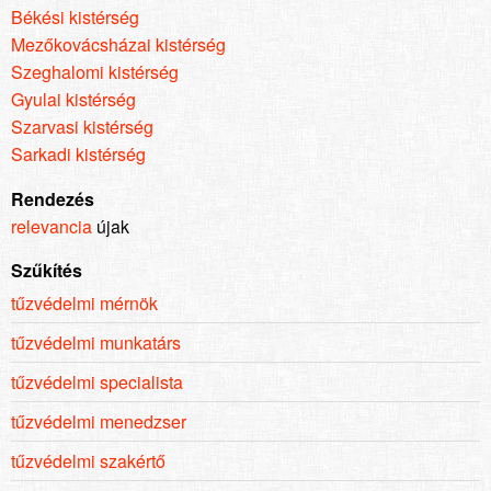
Békési kistérség
Mezőkovácsházai kistérség
Szeghalomi kistérség
Gyulai kistérség
Szarvasi kistérség
Sarkadi kistérség
Rendezés
relevancia
újak
Szűkítés
tűzvédelmi mérnök
tűzvédelmi munkatárs
tűzvédelmi specialista
tűzvédelmi menedzser
tűzvédelmi szakértő