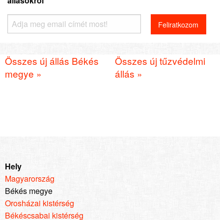
állásokról
Összes új állás Békés
Összes új tűzvédelmi
megye »
állás »
Hely
Magyarország
Békés megye
Orosházai kistérség
Békéscsabai kistérség