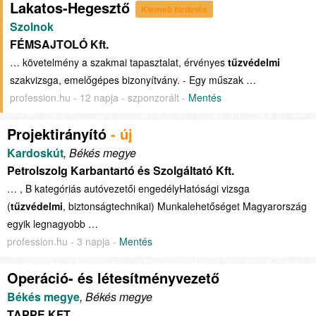
Lakatos-Hegesztő
Kiemelt hirdetés
Szolnok
FÉMSAJTOLÓ Kft.
… követelmény a szakmai tapasztalat, érvényes
tűzvédelmi
szakvizsga, emelőgépes bizonyítvány. - Egy műszak …
profession.hu - 12 napja - szponzorált -
Mentés
Projektirányító
- új
Kardoskút
, Békés megye
Petrolszolg Karbantartó és Szolgáltató Kft.
… , B kategóriás autóvezetői engedélyHatósági vizsga
(
tűzvédelmi
, biztonságtechnikai) Munkalehetőséget Magyarország
egyik legnagyobb …
profession.hu - 3 napja -
Mentés
Operáció- és létesítményvezető
Békés megye
, Békés megye
TAPPE KFT