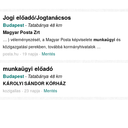
Jogi előadó/Jogtanácsos
Budapest
- Tatabánya 48 km
Magyar Posta Zrt
… ) véleményezését, a Magyar Posta képviselete
munkaügyi
és
közigazgatási perekben, továbbá kormányhivatalok …
posta.hu - 19 napja -
Mentés
munkaügyi előadó
Budapest
- Tatabánya 48 km
KÁROLYI SÁNDOR KÓRHÁZ
kozigallas - 23 napja -
Mentés