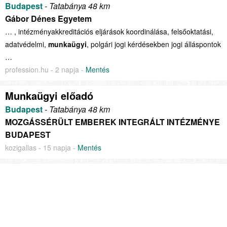
Budapest
- Tatabánya 48 km
Gábor Dénes Egyetem
… , intézményakkreditációs eljárások koordinálása, felsőoktatási,
adatvédelmi,
munkaügyi
, polgári jogi kérdésekben jogi álláspontok
…
profession.hu - 2 napja -
Mentés
Munkaügyi előadó
Budapest
- Tatabánya 48 km
MOZGÁSSÉRÜLT EMBEREK INTEGRÁLT INTÉZMÉNYE
BUDAPEST
kozigallas - 15 napja -
Mentés