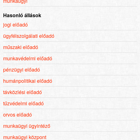
munkaügyi
Hasonló állások
jogi előadó
ügyfélszolgálati előadó
műszaki előadó
munkavédelmi előadó
pénzügyi előadó
humánpolitikai előadó
távközlési előadó
tűzvédelmi előadó
orvos előadó
munkaügyi ügyintéző
munkaügyi központ