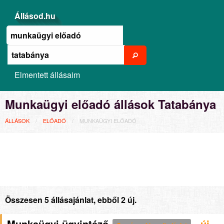
Állásod.hu
Elmentett állásaim
Munkaügyi előadó állások Tatabánya
ÁLLÁSOK
ELŐADÓ
MUNKAÜGYI ELŐADÓ
Összesen 5 állásajánlat, ebből 2 új.
Munkaügyi ügyintéző
- új