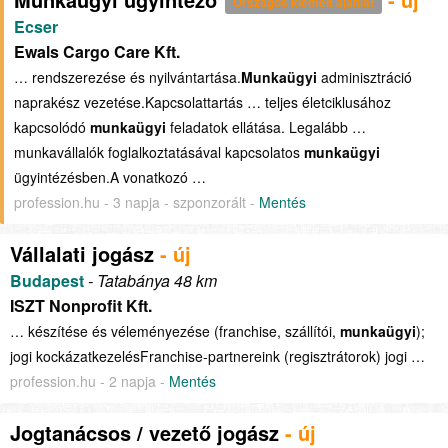
Országos kiemelt ajánlat
Ecser
Ewals Cargo Care Kft.
… rendszerezése és nyilvántartása.
Munkaügyi
adminisztráció
naprakész vezetése.Kapcsolattartás … teljes életciklusához
kapcsolódó
munkaügyi
feladatok ellátása. Legalább …
munkavállalók foglalkoztatásával kapcsolatos
munkaügyi
ügyintézésben.A vonatkozó …
profession.hu - 3 napja - szponzorált -
Mentés
Vállalati jogász
- új
Budapest
- Tatabánya 48 km
ISZT Nonprofit Kft.
… készítése és véleményezése (franchise, szállítói,
munkaügyi
);
jogi kockázatkezelésFranchise-partnereink (regisztrátorok) jogi …
profession.hu - 2 napja -
Mentés
Jogtanácsos / vezető jogász
- új