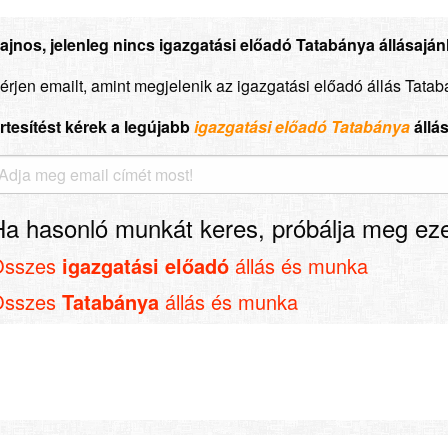
ajnos, jelenleg nincs igazgatási előadó Tatabánya állásajánl
érjen emailt, amint megjelenik az igazgatási előadó állás Tata
rtesítést kérek a legújabb
igazgatási előadó Tatabánya
állá
Ha hasonló munkát keres, próbálja meg eze
Összes
igazgatási előadó
állás és munka
Összes
Tatabánya
állás és munka