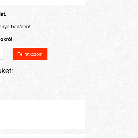
at.
bánya-ban/ben!
sokról
ket: