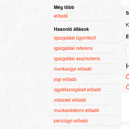
Még több
S
előadó
K
Hasonló állások
É
igazgatási ügyintéző
igazgatási referens
igazgatási asszisztens
munkaügyi előadó
jogi előadó
ügyfélszolgálati előadó
műszaki előadó
munkavédelmi előadó
pénzügyi előadó