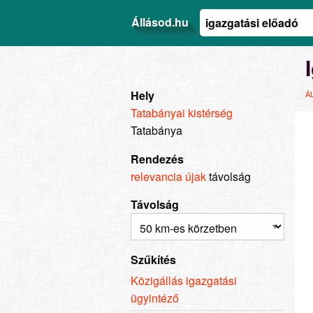
Állásod.hu
Hely
Á
Tatabányai kistérség
Tatabánya
Rendezés
relevancia
újak
távolság
Távolság
Szűkítés
Közigállás igazgatási
ügyintéző