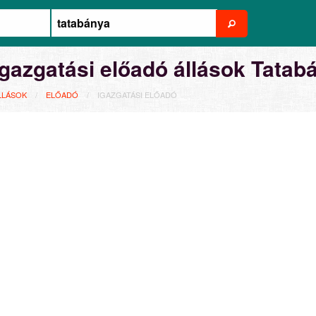
Igazgatási előadó állások Tatab
LLÁSOK
ELŐADÓ
IGAZGATÁSI ELŐADÓ