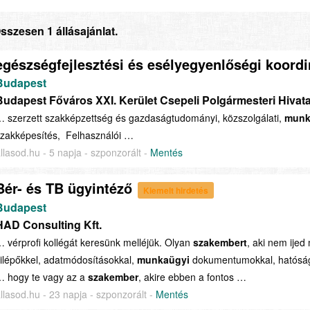
sszesen 1 állásajánlat.
egészségfejlesztési és esélyegyenlőségi koordi
Budapest
Budapest Főváros XXI. Kerület Csepeli Polgármesteri Hivata
 szerzett szakképzettség és gazdaságtudományi, közszolgálati,
munk
zakképesítés, Felhasználói …
llasod.hu - 5 napja - szponzorált -
Mentés
Bér- és TB ügyintéző
Kiemelt hirdetés
Budapest
HAD Consulting Kft.
 vérprofi kollégát keresünk melléjük. Olyan
szakembert
, aki nem ijed
ilépőkkel, adatmódosításokkal,
munkaügyi
dokumentumokkal, hatósági 
… hogy te vagy az a
szakember
, akire ebben a fontos …
llasod.hu - 23 napja - szponzorált -
Mentés