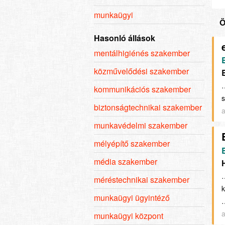
munkaügyi
Ö
Hasonló állások
mentálhigiénés szakember
közművelődési szakember
…
kommunikációs szakember
s
biztonságtechnikai szakember
a
munkavédelmi szakember
mélyépítő szakember
média szakember
…
méréstechnikai szakember
k
munkaügyi ügyintéző
a
munkaügyi központ