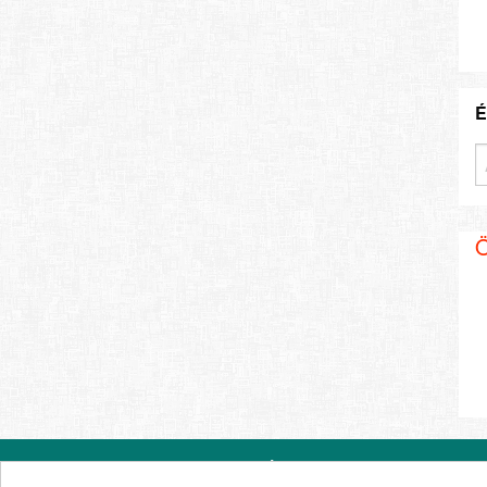
É
Ö
© 2026 Állásod.hu
Kapcsolat
A