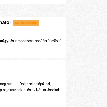
nátor
Kiemelt hirdetés
l
aügyi
és társadalombiztosítási felsőfokú
 meg attól … .Dolgozol belépőkkel,
bejelentésekkel és nyilvántartásokkal