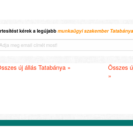
rtesítést kérek a legújabb
munkaügyi szakember Tatabány
sszes új állás Tatabánya »
Összes ú
»
datkezelési tájékoztató
Felhasználási feltételek
Cookie sz