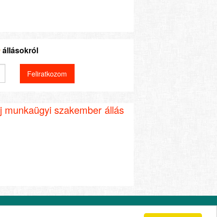
a
állásokról
j munkaügyi szakember állás
abályzat
Impresszum