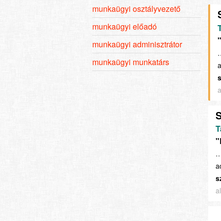
munkaügyi osztályvezető
munkaügyi előadó
munkaügyi adminisztrátor
…
munkaügyi munkatárs
a
a
S
T
"
…
a
s
a