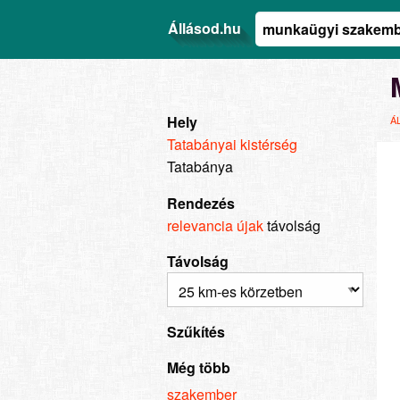
Állásod.hu
Hely
Á
Tatabányai kistérség
Tatabánya
Rendezés
relevancia
újak
távolság
Távolság
Szűkítés
Még több
szakember