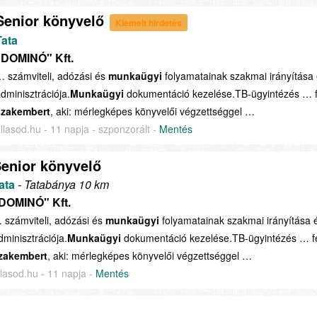
Senior könyvelő
Kiemelt hirdetés
Tata
"DOMINÓ" Kft.
 számviteli, adózási és
munkaügyi
folyamatainak szakmai irányítása
dminisztrációja.
Munkaügyi
dokumentáció kezelése.TB-ügyintézés … fe
szakembert
, aki: mérlegképes könyvelői végzettséggel …
llasod.hu - 11 napja - szponzorált -
Mentés
enior könyvelő
ata
- Tatabánya 10 km
DOMINÓ" Kft.
 számviteli, adózási és
munkaügyi
folyamatainak szakmai irányítása 
dminisztrációja.
Munkaügyi
dokumentáció kezelése.TB-ügyintézés … fe
zakembert
, aki: mérlegképes könyvelői végzettséggel …
llasod.hu - 11 napja -
Mentés