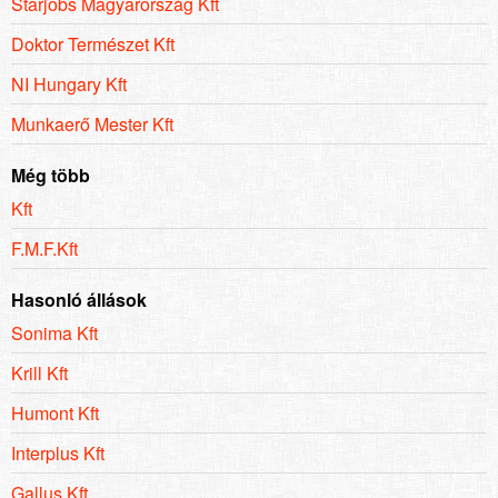
Starjobs Magyarország Kft
Doktor Természet Kft
NI Hungary Kft
Munkaerő Mester Kft
Még több
Kft
F.M.F.Kft
Hasonló állások
Sonima Kft
Krill Kft
Humont Kft
Interplus Kft
Gallus Kft