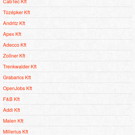
CabTec Kft
Tüzépker Kft
Andritz Kft
Apex Kft
Adecco Kft
Zollner Kft
Trenkwalder Kft
Grabarics Kft
OpenJobs Kft
F&B Kft
Addi Kft
Malen Kft
Millerius Kft