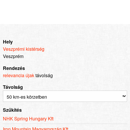
Hely
Veszprémi kistérség
Veszprém
Rendezés
relevancia
újak
távolság
Távolság
Szűkítés
NHK Spring Hungary Kft
Iron Mountain Magyarország Kft