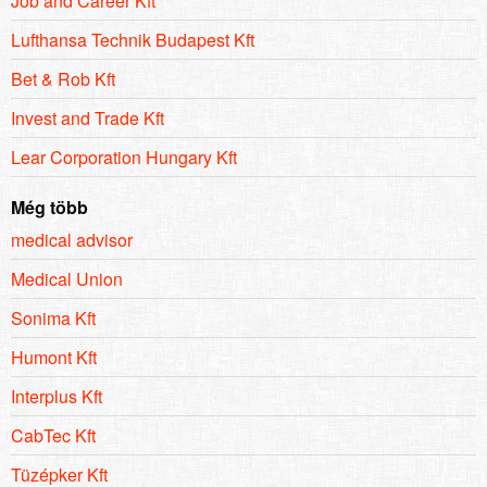
Job and Career Kft
Lufthansa Technik Budapest Kft
Bet & Rob Kft
Invest and Trade Kft
Lear Corporation Hungary Kft
Még több
medical advisor
Medical Union
Sonima Kft
Humont Kft
Interplus Kft
CabTec Kft
Tüzépker Kft