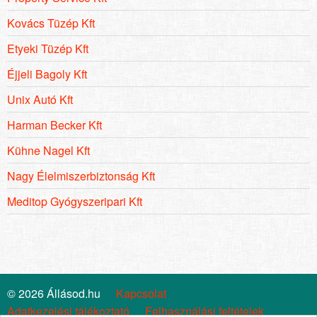
Kovács Tüzép Kft
Etyeki Tüzép Kft
Éjjeli Bagoly Kft
Unix Autó Kft
Harman Becker Kft
Kühne Nagel Kft
Nagy Élelmiszerbiztonság Kft
Meditop Gyógyszeripari Kft
© 2026 Állásod.hu
Kapcsolat
Adatkezelési tájékoztató
Felhasználási feltételek