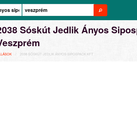
2038 Sóskút Jedlik Ányos Siposp
Veszprém
LLÁSOK
2038 SÓSKÚT JEDLIK ÁNYOS SIPOSPACK KFT