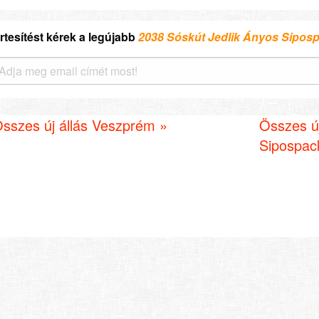
rtesítést kérek a legújabb
2038 Sóskút Jedlik Ányos Siposp
sszes új állás Veszprém »
Összes ú
Sipospack