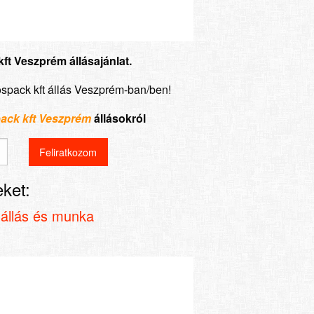
ft Veszprém állásajánlat.
ospack kft állás Veszprém-ban/ben!
ack kft Veszprém
állásokról
ket:
állás és munka