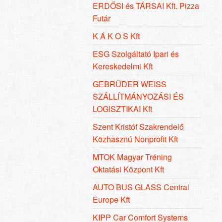
ERDŐSI és TÁRSAI Kft. Pizza
Futár
K Á K O S Kft
ESG Szolgáltató Ipari és
Kereskedelmi Kft
GEBRÜDER WEISS
SZÁLLÍTMÁNYOZÁSI ÉS
LOGISZTIKAI Kft
Szent Kristóf Szakrendelő
Közhasznú Nonprofit Kft
MTOK Magyar Tréning
Oktatási Központ Kft
AUTO BUS GLASS Central
Europe Kft
KIPP Car Comfort Systems