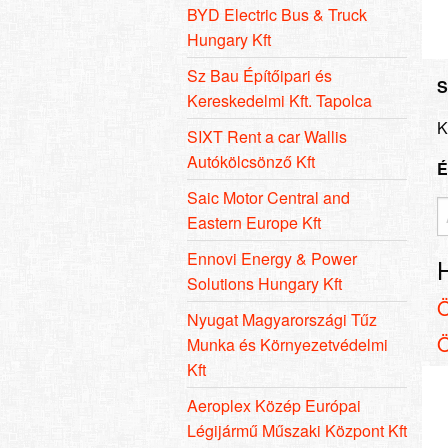
BYD Electric Bus & Truck
Hungary Kft
Sz Bau Építőipari és
S
Kereskedelmi Kft. Tapolca
K
SIXT Rent a car Wallis
Autókölcsönző Kft
É
Saic Motor Central and
Eastern Europe Kft
Ennovi Energy & Power
Solutions Hungary Kft
Nyugat Magyarországi Tűz
Munka és Környezetvédelmi
Kft
Aeroplex Közép Európai
Légijármű Műszaki Központ Kft