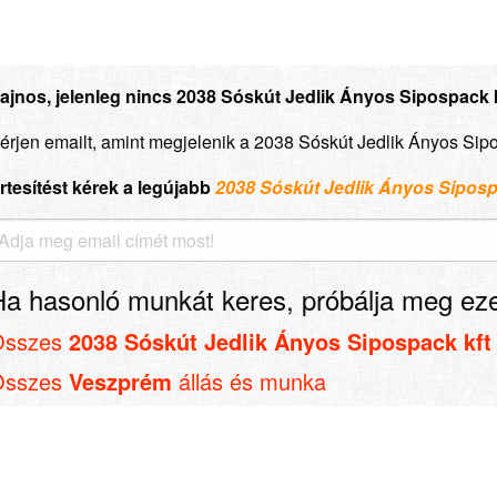
ajnos, jelenleg nincs 2038 Sóskút Jedlik Ányos Sipospack k
érjen emailt, amint megjelenik a 2038 Sóskút Jedlik Ányos Sip
rtesítést kérek a legújabb
2038 Sóskút Jedlik Ányos Siposp
Ha hasonló munkát keres, próbálja meg eze
Összes
2038 Sóskút Jedlik Ányos Sipospack kft
Összes
Veszprém
állás és munka