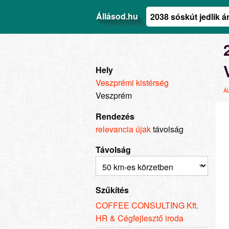
Állásod.hu
Hely
Veszprémi kistérség
Á
Veszprém
Rendezés
relevancia
újak
távolság
Távolság
Szűkítés
COFFEE CONSULTING Kft.
HR & Cégfejlesztő iroda