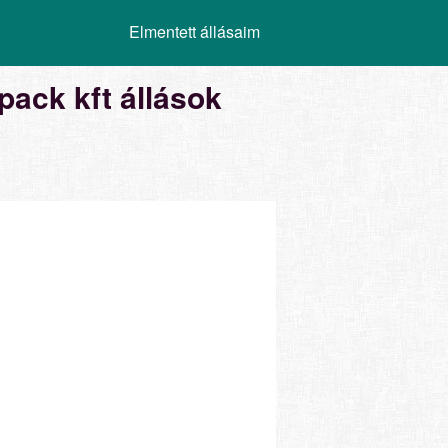
Elmentett állásaim
ack kft állások