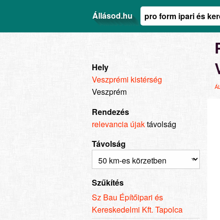
Állásod.hu
Hely
Veszprémi kistérség
Á
Veszprém
Rendezés
relevancia
újak
távolság
Távolság
Szűkítés
Sz Bau Építőipari és
Kereskedelmi Kft. Tapolca