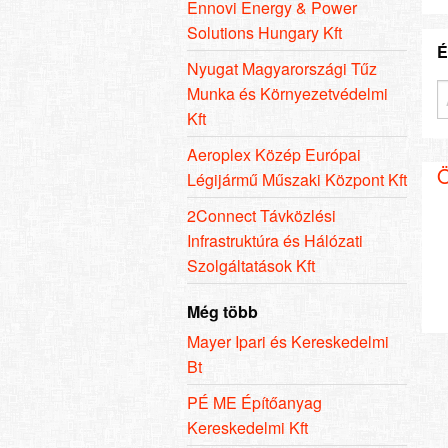
Ennovi Energy & Power
Solutions Hungary Kft
É
Nyugat Magyarországi Tűz
Munka és Környezetvédelmi
Kft
Aeroplex Közép Európai
Ö
Légijármű Műszaki Központ Kft
2Connect Távközlési
Infrastruktúra és Hálózati
Szolgáltatások Kft
Még több
Mayer Ipari és Kereskedelmi
Bt
PÉ ME Építőanyag
Kereskedelmi Kft