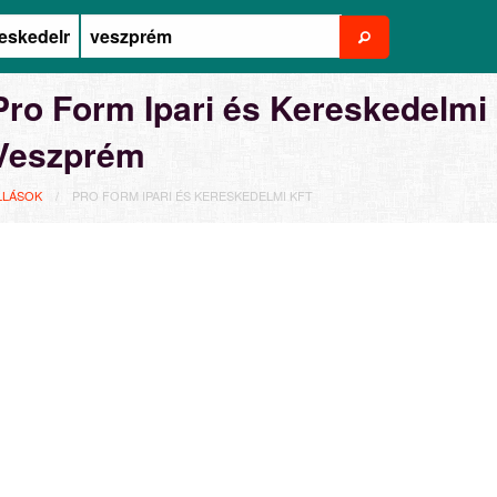
Pro Form Ipari és Kereskedelmi 
Veszprém
LLÁSOK
PRO FORM IPARI ÉS KERESKEDELMI KFT