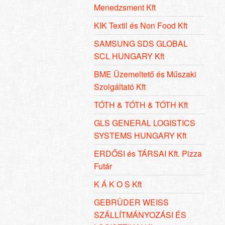
Menedzsment Kft
KIK Textil és Non Food Kft
SAMSUNG SDS GLOBAL
SCL HUNGARY Kft
BME Üzemeltető és Műszaki
Szolgáltató Kft
TÓTH & TÓTH & TÓTH Kft
GLS GENERAL LOGISTICS
SYSTEMS HUNGARY Kft
ERDŐSI és TÁRSAI Kft. Pizza
Futár
K Á K O S Kft
GEBRÜDER WEISS
SZÁLLÍTMÁNYOZÁSI ÉS