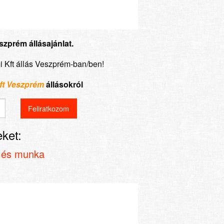
szprém állásajánlat.
i Kft állás Veszprém-ban/ben!
Kft Veszprém
állásokról
ket:
 és munka