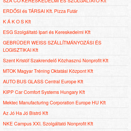
SZA CO KERESKEDELMI ÉS SZOLGÁLTATÓ Kft
ERDŐSI és TÁRSAI Kft. Pizza Futár
K Á K O S Kft
ESG Szolgáltató Ipari és Kereskedelmi Kft
GEBRÜDER WEISS SZÁLLÍTMÁNYOZÁSI ÉS
LOGISZTIKAI Kft
Szent Kristóf Szakrendelő Közhasznú Nonprofit Kft
MTOK Magyar Tréning Oktatási Központ Kft
AUTO BUS GLASS Central Europe Kft
KIPP Car Comfort Systems Hungary Kft
Mektec Manufacturing Corporation Europe HU Kft
Az Jó Ha Jó Bistró Kft
NKE Campus XXI. Szolgáltató Nonprofit Kft