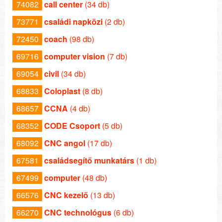
74082
call center
(34 db)
73771
családi napközi
(2 db)
72450
coach
(98 db)
69716
computer vision
(7 db)
69054
civil
(34 db)
68833
Coloplast
(8 db)
68657
CCNA
(4 db)
68352
CODE Csoport
(5 db)
68092
CNC angol
(17 db)
67581
családsegítő munkatárs
(1 db)
67499
computer
(48 db)
66576
CNC kezelő
(13 db)
66270
CNC technológus
(6 db)