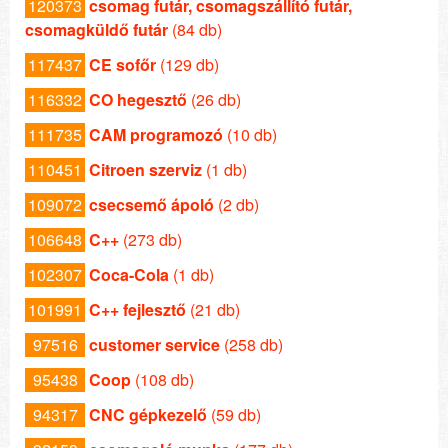
120373
csomag futár, csomagszállító futár,
csomagküldő futár
(84 db)
117437
CE sofőr
(129 db)
116332
CO hegesztő
(26 db)
111735
CAM programozó
(10 db)
110451
Citroen szerviz
(1 db)
109072
csecsemő ápoló
(2 db)
106648
C++
(273 db)
102307
Coca-Cola
(1 db)
101991
C++ fejlesztő
(21 db)
97516
customer service
(258 db)
95438
Coop
(108 db)
94317
CNC gépkezelő
(59 db)