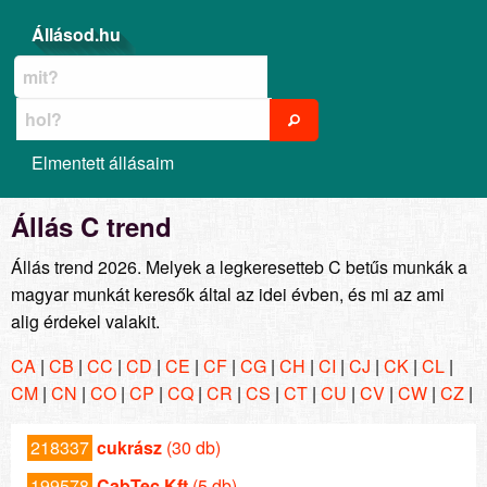
Állásod.hu
Elmentett állásaim
Állás C trend
Állás trend 2026. Melyek a legkeresetteb C betűs munkák a
magyar munkát keresők által az idei évben, és mi az ami
alig érdekel valakit.
CA
|
CB
|
CC
|
CD
|
CE
|
CF
|
CG
|
CH
|
CI
|
CJ
|
CK
|
CL
|
CM
|
CN
|
CO
|
CP
|
CQ
|
CR
|
CS
|
CT
|
CU
|
CV
|
CW
|
CZ
|
218337
cukrász
(30 db)
199578
CabTec Kft
(5 db)