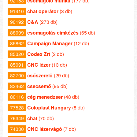
92153
csomagoló munka
(177 db)
91410
chat operátor
(3 db)
90192
C&A
(273 db)
88099
csomagolás cimkézés
(65 db)
85862
Campaign Manager
(12 db)
85320
Codex Zrt
(2 db)
85091
CNC lézer
(13 db)
82700
csőszerelő
(29 db)
82462
csecsemő
(95 db)
80116
cég menedzser
(48 db)
77528
Coloplast Hungary
(8 db)
76349
chat
(70 db)
74330
CNC lézervágó
(7 db)