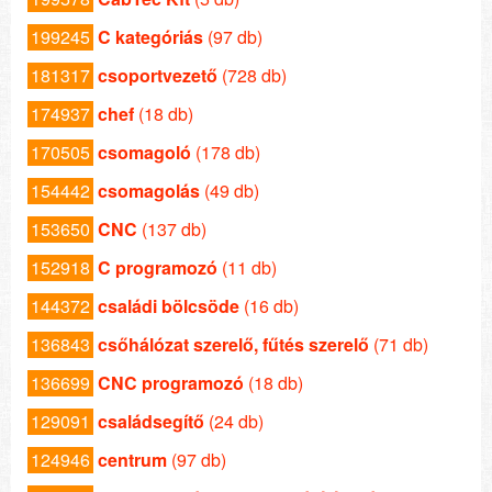
199245
C kategóriás
(97 db)
181317
csoportvezető
(728 db)
174937
chef
(18 db)
170505
csomagoló
(178 db)
154442
csomagolás
(49 db)
153650
CNC
(137 db)
152918
C programozó
(11 db)
144372
családi bölcsöde
(16 db)
136843
csőhálózat szerelő, fűtés szerelő
(71 db)
136699
CNC programozó
(18 db)
129091
családsegítő
(24 db)
124946
centrum
(97 db)