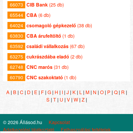
66073
CIB Bank
(25 db)
65544
CBA
(6 db)
64024
csomagoló gépkezelő
(38 db)
63830
CBA árufeltöltő
(1 db)
63592
családi vállalkozás
(67 db)
63275
cukrászdába eladó
(2 db)
62748
CNC marós
(31 db)
60790
CNC szakoktató
(1 db)
A
|
B
|
C
|
D
|
E
|
F
|
G
|
H
|
I
|
J
|
K
|
L
|
M
|
N
|
O
|
P
|
Q
|
R
|
S
|
T
|
U
|
V
|
W
|
Z
|
© 2026 Állásod.hu
Kapcsolat
Adatkezelési tájékoztató
Felhasználási feltételek