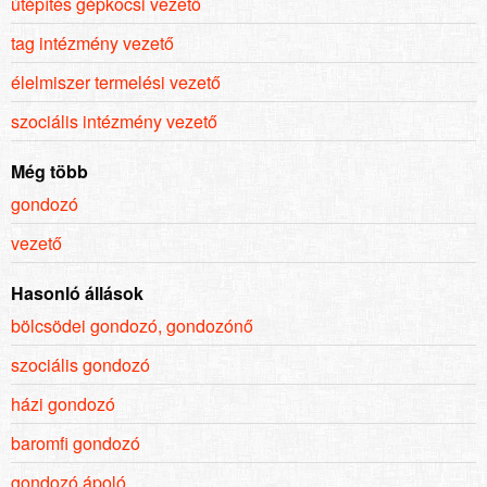
útépítés gépkocsi vezető
tag intézmény vezető
élelmiszer termelési vezető
szociális intézmény vezető
Még több
gondozó
vezető
Hasonló állások
bölcsödei gondozó, gondozónő
szociális gondozó
házi gondozó
baromfi gondozó
gondozó ápoló