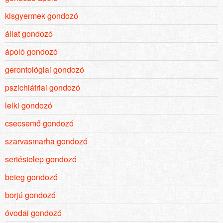
kisgyermek gondozó
állat gondozó
ápoló gondozó
gerontológiai gondozó
pszichiátriai gondozó
lelki gondozó
csecsemő gondozó
szarvasmarha gondozó
sertéstelep gondozó
beteg gondozó
borjú gondozó
óvodai gondozó