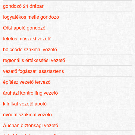
gondozó 24 órában
fogyatékos mellé gondozó
OKJ ápoló gondozó
felelős műszaki vezető
bölcsőde szakmai vezető
regionális értékesítési vezető
vezető fogászati asszisztens
építész vezető tervező
áruházi kontrolling vezető
klinikai vezető ápoló
óvódai szakmai vezető
Auchan biztonsági vezető