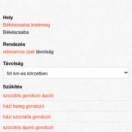
Hely
Békéscsabai kistérség
Békéscsaba
Rendezés
relevancia
újak
távolság
Távolság
Szűkítés
szociális gondozo ápoló
házi beteg gondozó
házi szociális gondozó
szociális ápoló gondozó