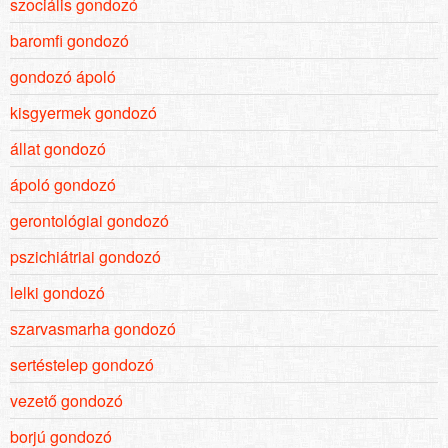
szociális gondozó
baromfi gondozó
gondozó ápoló
kisgyermek gondozó
állat gondozó
ápoló gondozó
gerontológiai gondozó
pszichiátriai gondozó
lelki gondozó
szarvasmarha gondozó
sertéstelep gondozó
vezető gondozó
borjú gondozó