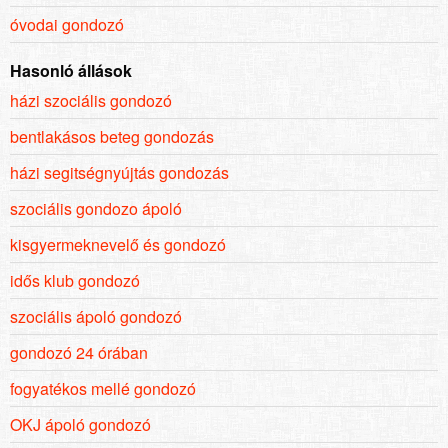
óvodai gondozó
Hasonló állások
házi szociális gondozó
bentlakásos beteg gondozás
házi segitségnyújtás gondozás
szociális gondozo ápoló
kisgyermeknevelő és gondozó
idős klub gondozó
szociális ápoló gondozó
gondozó 24 órában
fogyatékos mellé gondozó
OKJ ápoló gondozó