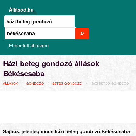
Állásod.hu
Elmentett állásaim
Házi beteg gondozó állások
Békéscsaba
ÁLLÁSOK
GONDOZÓ
BETEG GONDOZÓ
HÁZI BETEG GONDOZÓ
Sajnos, jelenleg nincs házi beteg gondozó Békéscsaba