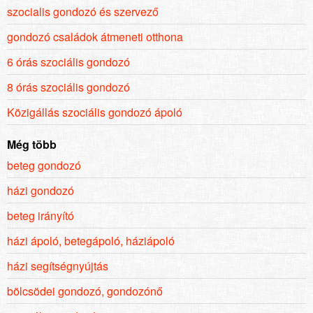
szocialis gondozó és szervező
gondozó családok átmeneti otthona
6 órás szociális gondozó
8 órás szociális gondozó
Közigállás szociális gondozó ápoló
Még több
beteg gondozó
házi gondozó
beteg irányító
házi ápoló, betegápoló, háziápoló
házi segítségnyújtás
bölcsödei gondozó, gondozónő