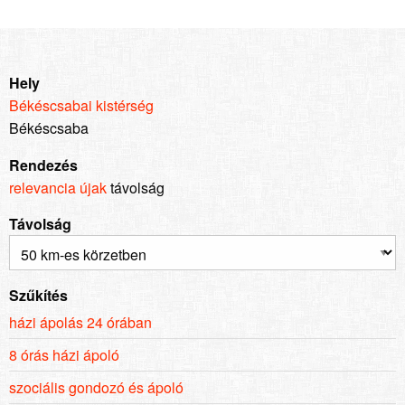
Hely
Békéscsabai kistérség
Békéscsaba
Rendezés
relevancia
újak
távolság
Távolság
Szűkítés
házi ápolás 24 órában
8 órás házi ápoló
szociális gondozó és ápoló