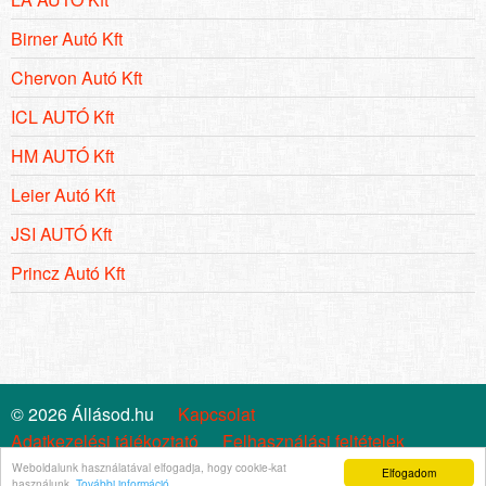
Birner Autó Kft
Chervon Autó Kft
ICL AUTÓ Kft
HM AUTÓ Kft
Leier Autó Kft
JSI AUTÓ Kft
Princz Autó Kft
© 2026 Állásod.hu
Kapcsolat
Adatkezelési tájékoztató
Felhasználási feltételek
Cookie szabályzat
Impresszum
Állástrend
Weboldalunk használatával elfogadja, hogy cookie-kat
Elfogadom
használunk.
További információ