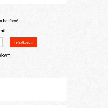
.
m-ban/ben!
ról
ket: