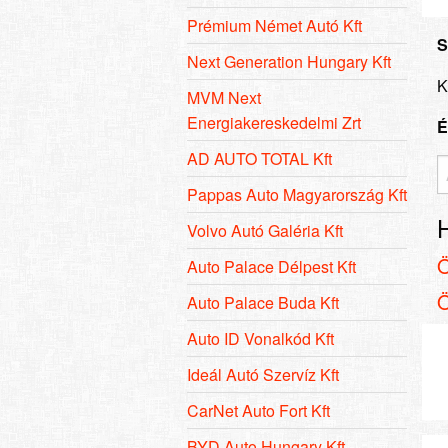
Prémium Német Autó Kft
S
Next Generation Hungary Kft
K
MVM Next
Energiakereskedelmi Zrt
É
AD AUTO TOTAL Kft
Pappas Auto Magyarország Kft
Volvo Autó Galéria Kft
Auto Palace Délpest Kft
Auto Palace Buda Kft
Auto ID Vonalkód Kft
Ideál Autó Szervíz Kft
CarNet Auto Fort Kft
BYD Auto Hungary Kft