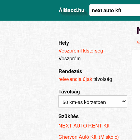
Állásod.hu
Hely
Á
Veszprémi kistérség
Veszprém
Rendezés
relevancia
újak
távolság
Távolság
Szűkítés
NEXT AUTO RENT Kft
Chervon Autó Kft. (Miskolc)