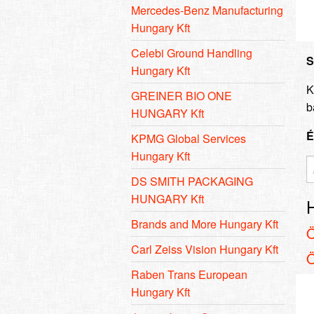
Mercedes-Benz Manufacturing
Hungary Kft
Celebi Ground Handling
S
Hungary Kft
K
GREINER BIO ONE
b
HUNGARY Kft
É
KPMG Global Services
Hungary Kft
DS SMITH PACKAGING
HUNGARY Kft
Brands and More Hungary Kft
Carl Zeiss Vision Hungary Kft
Raben Trans European
Hungary Kft