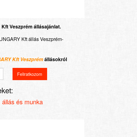
t Veszprém állásajánlat.
UNGARY Kft állás Veszprém-
RY Kft Veszprém
állásokról
ket:
t
állás és munka