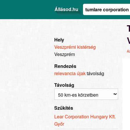
Állásod.hu
Hely
Veszprémi kistérség
Á
Veszprém
Rendezés
relevancia
újak
távolság
Távolság
Szűkítés
Lear Corporation Hungary Kft.
Győr