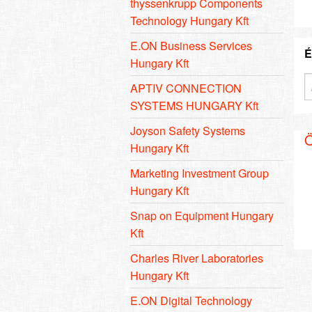
thyssenkrupp Components
Technology Hungary Kft
E.ON Business Services
É
Hungary Kft
APTIV CONNECTION
SYSTEMS HUNGARY Kft
Joyson Safety Systems
Ö
Hungary Kft
Marketing Investment Group
Hungary Kft
Snap on Equipment Hungary
Kft
Charles River Laboratories
Hungary Kft
E.ON Digital Technology