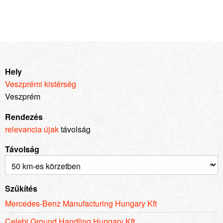
Hely
Veszprémi kistérség
Veszprém
Rendezés
relevancia
újak
távolság
Távolság
Szűkítés
Mercedes-Benz Manufacturing Hungary Kft
Celebi Ground Handling Hungary Kft