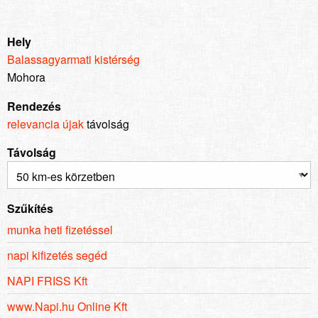
Hely
Balassagyarmati kistérség
Mohora
Rendezés
relevancia
újak
távolság
Távolság
Szűkítés
munka heti fizetéssel
napi kifizetés segéd
NAPI FRISS Kft
www.Napi.hu Online Kft