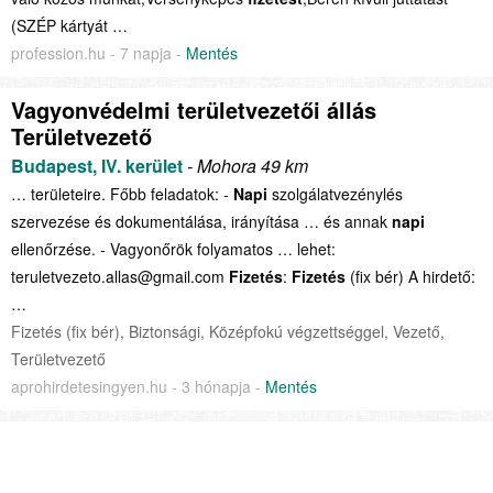
(SZÉP kártyát …
profession.hu - 7 napja -
Mentés
Vagyonvédelmi területvezetői állás
Területvezető
Budapest, IV. kerület
- Mohora 49 km
… területeire. Főbb feladatok: -
Napi
szolgálatvezénylés
szervezése és dokumentálása, irányítása … és annak
napi
ellenőrzése. - Vagyonőrök folyamatos … lehet:
teruletvezeto.allas@gmail.com
Fizetés
:
Fizetés
(fix bér) A hirdető:
…
Fizetés (fix bér), Biztonsági, Középfokú végzettséggel, Vezető,
Területvezető
aprohirdetesingyen.hu - 3 hónapja -
Mentés