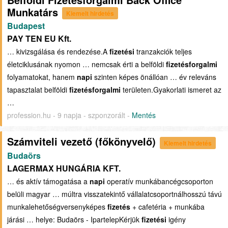
Munkatárs
Kiemelt hirdetés
Budapest
PAY TEN EU Kft.
… kivizsgálása és rendezése.A
fizetési
tranzakciók teljes
életciklusának nyomon … nemcsak érti a belföldi
fizetésforgalmi
folyamatokat, hanem
napi
szinten képes önállóan … év releváns
tapasztalat belföldi
fizetésforgalmi
területen.Gyakorlati ismeret az
…
profession.hu - 9 napja - szponzorált -
Mentés
Számviteli vezető (főkönyvelő)
Kiemelt hirdetés
Budaörs
LAGERMAX HUNGÁRIA KFT.
… és aktív támogatása a
napi
operatív munkábancégcsoporton
belüli magyar … múltra visszatekintő vállalatcsoportnálhosszú távú
munkalehetőségversenyképes
fizetés
+ cafetéria + munkába
járási … helye: Budaörs - IpartelepKérjük
fizetési
igény