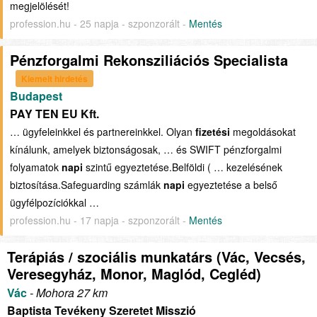
megjelölését!
profession.hu - 25 napja - szponzorált -
Mentés
Pénzforgalmi Rekonsziliációs Specialista
Kiemelt hirdetés
Budapest
PAY TEN EU Kft.
… ügyfeleinkkel és partnereinkkel. Olyan
fizetési
megoldásokat
kínálunk, amelyek biztonságosak, … és SWIFT pénzforgalmi
folyamatok
napi
szintű egyeztetése.Belföldi ( … kezelésének
biztosítása.Safeguarding számlák
napi
egyeztetése a belső
ügyfélpozíciókkal …
profession.hu - 17 napja - szponzorált -
Mentés
Terápiás / szociális munkatárs (Vác, Vecsés,
Veresegyház, Monor, Maglód, Cegléd)
Vác
- Mohora 27 km
Baptista Tevékeny Szeretet Misszió