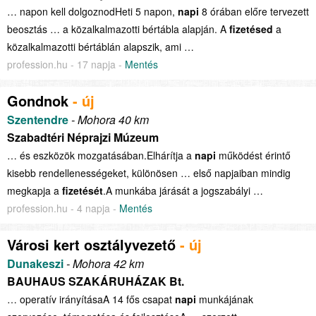
… napon kell dolgoznodHeti 5 napon,
napi
8 órában előre tervezett
beosztás … a közalkalmazotti bértábla alapján. A
fizetésed
a
közalkalmazotti bértáblán alapszik, ami …
profession.hu - 17 napja -
Mentés
Gondnok
- új
Szentendre
- Mohora 40 km
Szabadtéri Néprajzi Múzeum
… és eszközök mozgatásában.Elhárítja a
napi
működést érintő
kisebb rendellenességeket, különösen … első napjaiban mindig
megkapja a
fizetését
.A munkába járását a jogszabályi …
profession.hu - 4 napja -
Mentés
Városi kert osztályvezető
- új
Dunakeszi
- Mohora 42 km
BAUHAUS SZAKÁRUHÁZAK Bt.
… operatív irányításaA 14 fős csapat
napi
munkájának