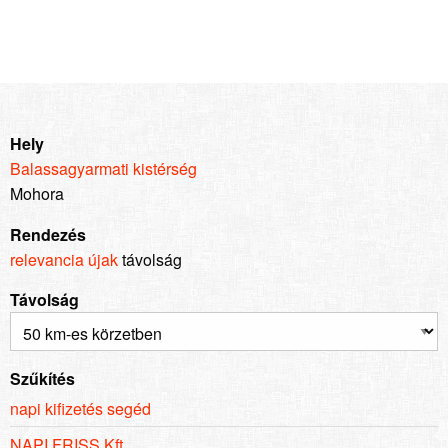
Hely
Balassagyarmati kistérség
Mohora
Rendezés
relevancia
újak
távolság
Távolság
Szűkítés
napi kifizetés segéd
NAPI FRISS Kft