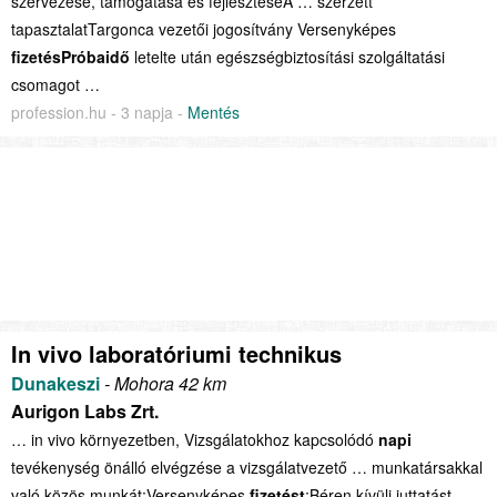
szervezése, támogatása és fejlesztéseA … szerzett
tapasztalatTargonca vezetői jogosítvány Versenyképes
fizetésPróbaidő
letelte után egészségbiztosítási szolgáltatási
csomagot …
profession.hu - 3 napja -
Mentés
In vivo laboratóriumi technikus
Dunakeszi
- Mohora 42 km
Aurigon Labs Zrt.
… in vivo környezetben, Vizsgálatokhoz kapcsolódó
napi
tevékenység önálló elvégzése a vizsgálatvezető … munkatársakkal
való közös munkát;Versenyképes
fizetést
;Béren kívüli juttatást