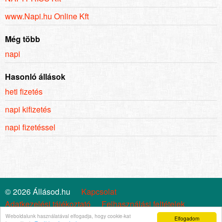
www.Napi.hu Online Kft
Még több
napi
Hasonló állások
heti fizetés
napi kifizetés
napi fizetéssel
© 2026 Állásod.hu
Kapcsolat
Adatkezelési tájékoztató
Felhasználási feltételek
Cookie szabályzat
Impresszum
Állástrend
Weboldalunk használatával elfogadja, hogy cookie-kat
Elfogadom