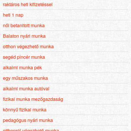
raktáros heti kifizetéssel
heti 1 nap
női betanitott munka
Balaton nyári munka
otthon végezhető munka
segéd pincér munka
alkalmi munka pék
egy műszakos munka
alkalmi munka autóval
fizikai munka mezőgazdaság
könnyű fizikai munka
pedagógus nyári munka
otthonról végezhető munka