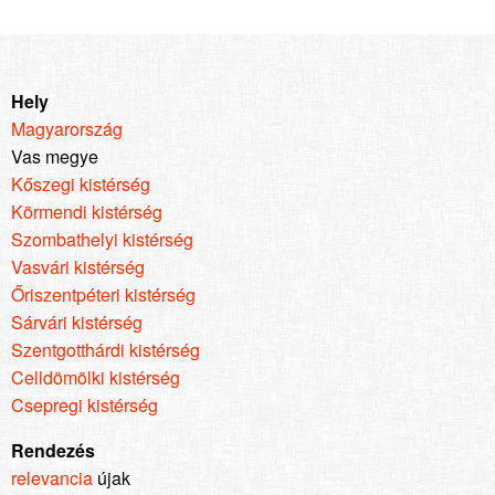
Hely
Magyarország
Vas megye
Kőszegi kistérség
Körmendi kistérség
Szombathelyi kistérség
Vasvári kistérség
Őriszentpéteri kistérség
Sárvári kistérség
Szentgotthárdi kistérség
Celldömölki kistérség
Csepregi kistérség
Rendezés
relevancia
újak