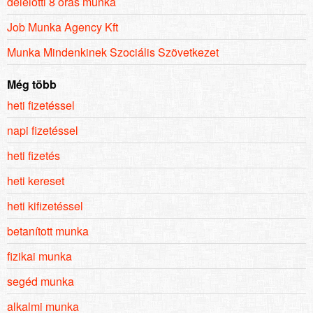
délelőtti 8 órás munka
Job Munka Agency Kft
Munka Mindenkinek Szociális Szövetkezet
Még több
heti fizetéssel
napi fizetéssel
heti fizetés
heti kereset
heti kifizetéssel
betanított munka
fizikai munka
segéd munka
alkalmi munka