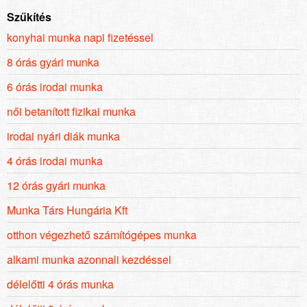
Szűkítés
konyhai munka napi fizetéssel
8 órás gyári munka
6 órás irodai munka
női betanított fizikai munka
irodai nyári diák munka
4 órás irodai munka
12 órás gyári munka
Munka Társ Hungária Kft
otthon végezhető számítógépes munka
alkami munka azonnali kezdéssel
délelőtti 4 órás munka