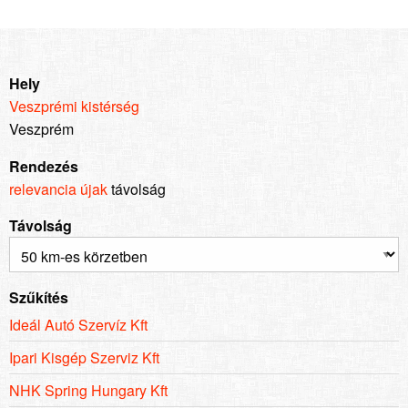
Hely
Veszprémi kistérség
Veszprém
Rendezés
relevancia
újak
távolság
Távolság
Szűkítés
Ideál Autó Szervíz Kft
Ipari Kisgép Szerviz Kft
NHK Spring Hungary Kft