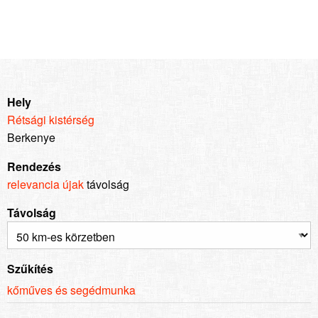
Hely
Rétsági kistérség
Berkenye
Rendezés
relevancia
újak
távolság
Távolság
Szűkítés
kőműves és segédmunka