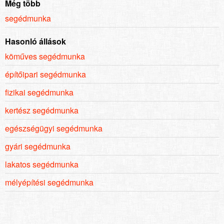
Még több
segédmunka
Hasonló állások
köműves segédmunka
építőipari segédmunka
fizikai segédmunka
kertész segédmunka
egészségügyi segédmunka
gyári segédmunka
lakatos segédmunka
mélyépítési segédmunka