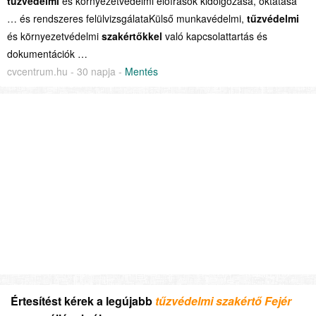
tűzvédelmi
és környezetvédelmi előírások kidolgozása, oktatása
… és rendszeres felülvizsgálataKülső munkavédelmi,
tűzvédelmi
és környezetvédelmi
szakértőkkel
való kapcsolattartás és
dokumentációk …
cvcentrum.hu - 30 napja -
Mentés
Értesítést kérek a legújabb
tűzvédelmi szakértő Fejér