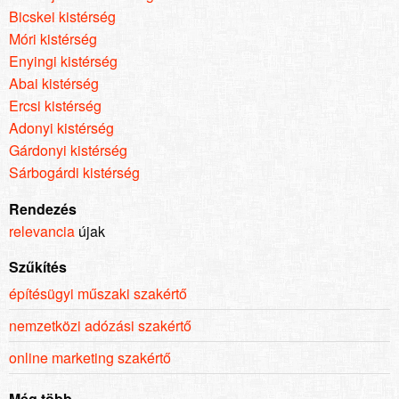
Bicskei kistérség
Móri kistérség
Enyingi kistérség
Abai kistérség
Ercsi kistérség
Adonyi kistérség
Gárdonyi kistérség
Sárbogárdi kistérség
Rendezés
relevancia
újak
Szűkítés
építésügyi műszaki szakértő
nemzetközi adózási szakértő
online marketing szakértő
Még több