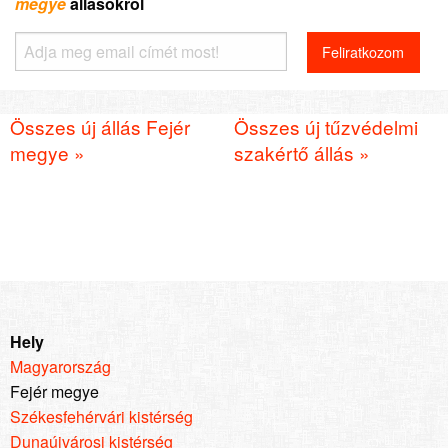
megye
állásokról
Összes új állás Fejér
Összes új tűzvédelmi
megye »
szakértő állás »
Hely
Magyarország
Fejér megye
Székesfehérvári kistérség
Dunaújvárosi kistérség