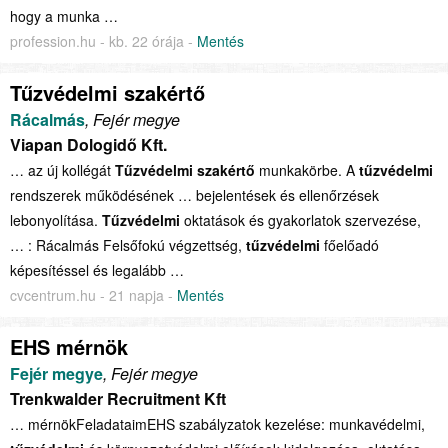
hogy a munka …
profession.hu - kb. 22 órája -
Mentés
Tűzvédelmi szakértő
Rácalmás
, Fejér megye
Viapan Dologidő Kft.
… az új kollégát
Tűzvédelmi
szakértő
munkakörbe. A
tűzvédelmi
rendszerek működésének … bejelentések és ellenőrzések
lebonyolítása.
Tűzvédelmi
oktatások és gyakorlatok szervezése,
… : Rácalmás Felsőfokú végzettség,
tűzvédelmi
főelőadó
képesítéssel és legalább …
cvcentrum.hu - 21 napja -
Mentés
EHS mérnök
Fejér megye
, Fejér megye
Trenkwalder Recruitment Kft
… mérnökFeladataimEHS szabályzatok kezelése: munkavédelmi,