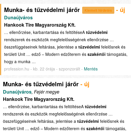
Munka- és tűzvédelmi járőr
- új
Kiemelt hirdetés
Dunaújváros
Hankook Tire Magyarország Kft.
… ellenőrzése, karbantartása és feltöltéseA
tűzvédelmi
rendszerek és eszközök megfelelősségének ellenőrzése …
összefüggéseinek feltárása, jelentése a
tűzvédelmi
felelősnek és
területi Unit … edző – Modern edzőterem és
szakértői
támogatás,
hogy a munka …
profession.hu - kb. 22 órája - szponzorált -
Mentés
Munka- és tűzvédelmi járőr
- új
Dunaújváros
, Fejér megye
Hankook Tire Magyarország Kft.
… ellenőrzése, karbantartása és feltöltéseA
tűzvédelmi
rendszerek és eszközök megfelelősségének ellenőrzése …
összefüggéseinek feltárása, jelentése a
tűzvédelmi
felelősnek és
területi Unit … edző – Modern edzőterem és
szakértői
támogatás,