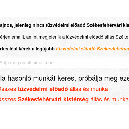
ajnos, jelenleg nincs tűzvédelmi előadó Székesfehérvári kist
érjen emailt, amint megjelenik a tűzvédelmi előadó állás Széke
rtesítést kérek a legújabb
tűzvédelmi előadó Székesfehérvár
Ha hasonló munkát keres, próbálja meg eze
Összes
tűzvédelmi előadó
állás és munka
Összes
Székesfehérvári kistérség
állás és munka