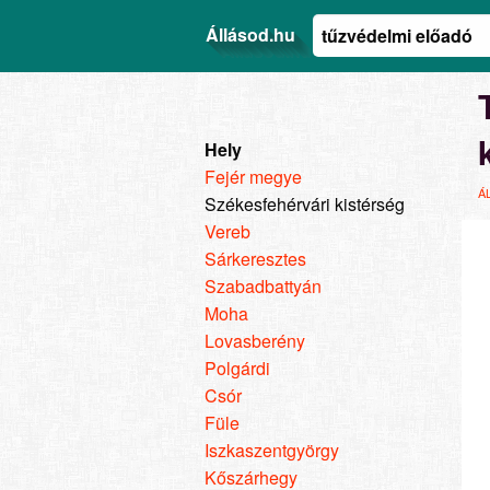
Állásod.hu
Hely
Fejér megye
Á
Székesfehérvári kistérség
Vereb
Sárkeresztes
Szabadbattyán
Moha
Lovasberény
Polgárdi
Csór
Füle
Iszkaszentgyörgy
Kőszárhegy