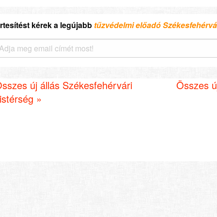
rtesítést kérek a legújabb
tűzvédelmi előadó Székesfehérvár
sszes új állás Székesfehérvári
Összes új
istérség »