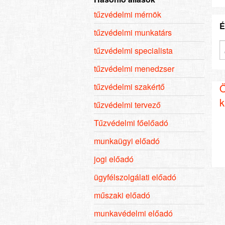
tűzvédelmi mérnök
É
tűzvédelmi munkatárs
tűzvédelmi specialista
tűzvédelmi menedzser
Ö
tűzvédelmi szakértő
k
tűzvédelmi tervező
Tűzvédelmi főelőadó
munkaügyi előadó
jogi előadó
ügyfélszolgálati előadó
műszaki előadó
munkavédelmi előadó