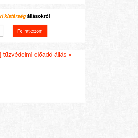
i kistérség
állásokról
 tűzvédelmi előadó állás »