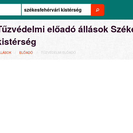
Tűzvédelmi előadó állások Szék
kistérség
LLÁSOK
ELŐADÓ
TŰZVÉDELMI ELŐADÓ