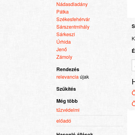
Nádasdladány
Pátka
Székesfehérvár
S
Sárszentmihály
Sárkeszi
K
Úrhida
Jenő
É
Zámoly
Rendezés
relevancia
újak
Szűkítés
Még több
tűzvédelmi
előadó
Hasonló állások