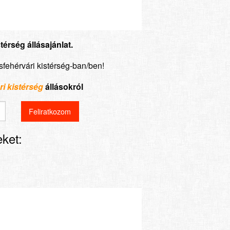
érség állásajánlat.
sfehérvári kistérség-ban/ben!
i kistérség
állásokról
ket: