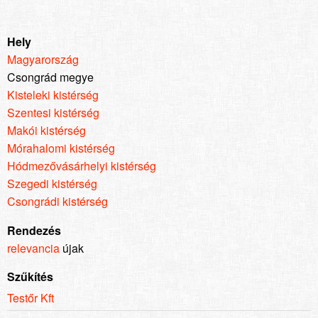
Hely
Magyarország
Csongrád megye
Kisteleki kistérség
Szentesi kistérség
Makói kistérség
Mórahalomi kistérség
Hódmezővásárhelyi kistérség
Szegedi kistérség
Csongrádi kistérség
Rendezés
relevancia
újak
Szűkítés
Testőr Kft