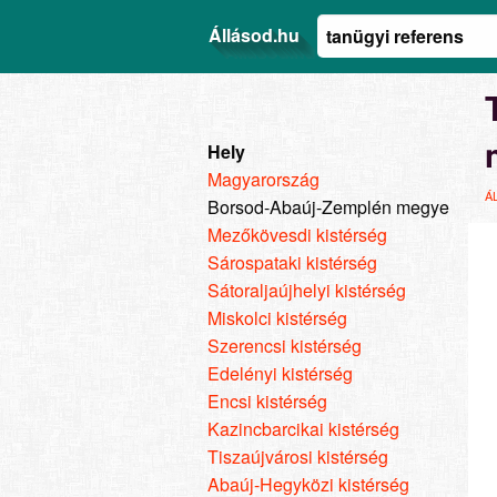
Állásod.hu
Hely
Magyarország
Á
Borsod-Abaúj-Zemplén megye
Mezőkövesdi kistérség
Sárospataki kistérség
Sátoraljaújhelyi kistérség
Miskolci kistérség
Szerencsi kistérség
Edelényi kistérség
Encsi kistérség
Kazincbarcikai kistérség
Tiszaújvárosi kistérség
Abaúj-Hegyközi kistérség