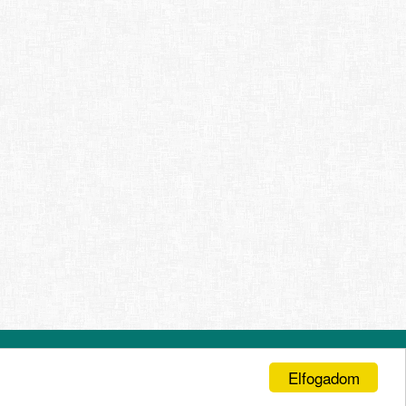
abályzat
Impresszum
Elfogadom