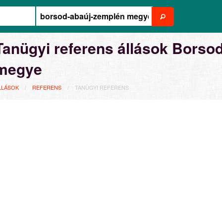
Tanügyi referens állások Bors
megye
LLÁSOK
REFERENS
TANÜGYI REFERENS