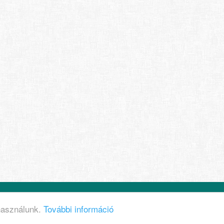
datkezelési tájékoztató
Felhasználási feltételek
Cookie sz
 használunk.
További információ