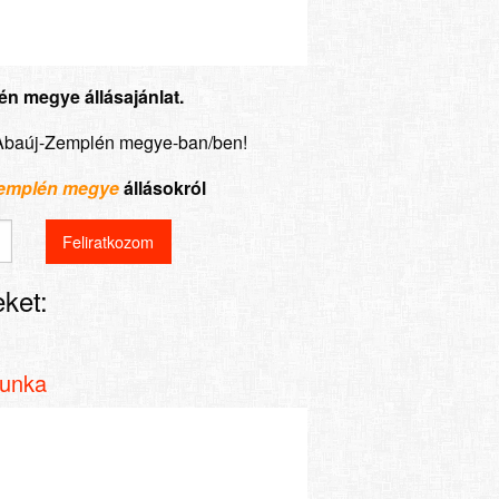
én megye állásajánlat.
d-Abaúj-Zemplén megye-ban/ben!
Zemplén megye
állásokról
ket:
munka