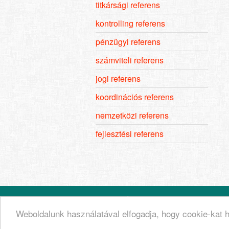
titkársági referens
kontrolling referens
pénzügyi referens
számviteli referens
jogi referens
koordinációs referens
nemzetközi referens
fejlesztési referens
© 2026 Állásod.hu
Kapcsolat
A
Weboldalunk használatával elfogadja, hogy cookie-kat
Állástrend