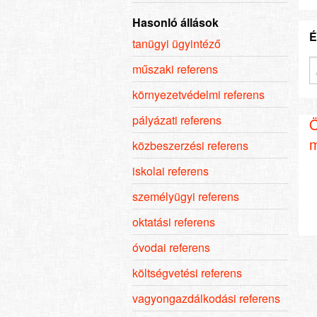
Hasonló állások
É
tanügyi ügyintéző
műszaki referens
környezetvédelmi referens
pályázati referens
Ö
m
közbeszerzési referens
iskolai referens
személyügyi referens
oktatási referens
óvodai referens
költségvetési referens
vagyongazdálkodási referens