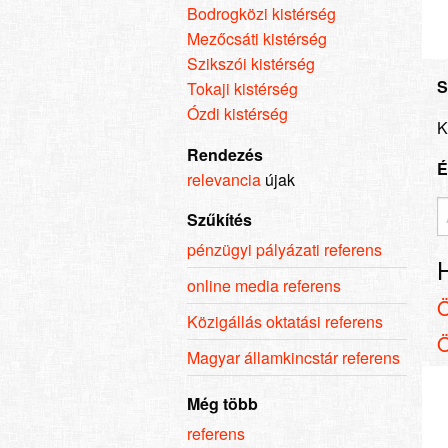
Bodrogközi kistérség
Mezőcsáti kistérség
Szikszói kistérség
S
Tokaji kistérség
Ózdi kistérség
K
Rendezés
É
relevancia
újak
Szűkítés
pénzügyi pályázati referens
online media referens
Közigállás oktatási referens
Magyar államkincstár referens
Még több
referens