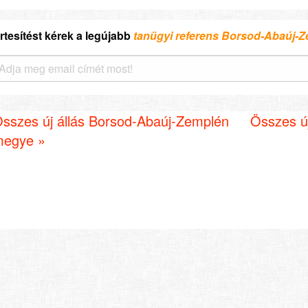
rtesítést kérek a legújabb
tanügyi referens Borsod-Abaúj-
sszes új állás Borsod-Abaúj-Zemplén
Összes új
egye »