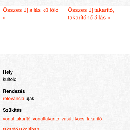
Összes új állás külföld
Összes új takarító,
»
takarítónő állás »
Hely
külföld
Rendezés
relevancia
újak
Szűkítés
vonat takarító, vonattakarító, vasúti kocsi takarító
takarító iskolában