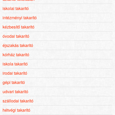
iskolai takarító
intézményi takarító
kézbesítő takarító
óvodai takarító
éjszakás takarító
kórház takarító
iskola takarító
irodai takarító
gépi takarító
udvari takarító
szállodai takarító
hétvégi takarító