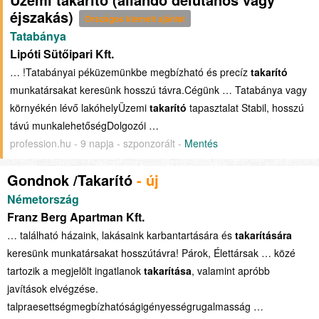
éjszakás)
Országos kiemelt ajánlat
Tatabánya
Lipóti Sütőipari Kft.
… !Tatabányai péküzemünkbe megbízható és precíz
takarító
munkatársakat keresünk hosszú távra.Cégünk … Tatabánya vagy
környékén lévő lakóhelyÜzemi
takarító
tapasztalat Stabil, hosszú
távú munkalehetőségDolgozói …
profession.hu - 9 napja - szponzorált -
Mentés
Gondnok /Takarító
- új
Németország
Franz Berg Apartman Kft.
… található házaink, lakásaink karbantartására és
takarítására
keresünk munkatársakat hosszútávra! Párok, Élettársak … közé
tartozik a megjelölt ingatlanok
takarítása
, valamint apróbb
javítások elvégzése.
talpraesettségmegbízhatóságigényességrugalmasság …