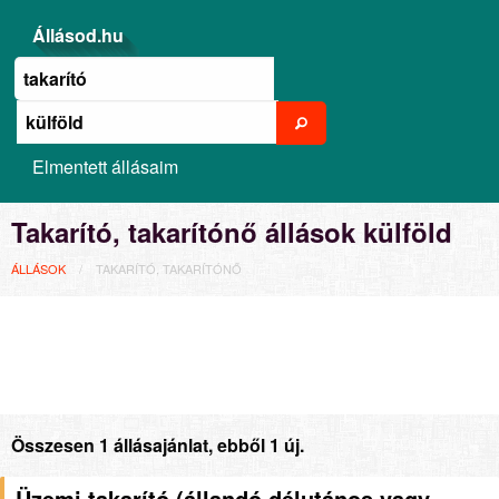
Állásod.hu
Elmentett állásaim
Takarító, takarítónő állások külföld
ÁLLÁSOK
TAKARÍTÓ, TAKARÍTÓNŐ
Összesen 1 állásajánlat, ebből 1 új.
Üzemi takarító (állandó délutános vagy