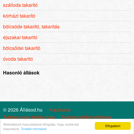
szálloda takarító
kórházi takarító
bölcsöde takarító, takarítás
éjszakai takaritó
bölcsődei takarító
óvoda takarító
Hasonló állások
© 2026 Állásod.hu
Kapcsolat
Adatkezelési tájékoztató
Felhasználási feltételek
Cookie szabályzat
Impresszum
Állástrend
Weboldalunk használatával elfogadja, hogy cookie-kat
Elfogadom
használunk.
További információ