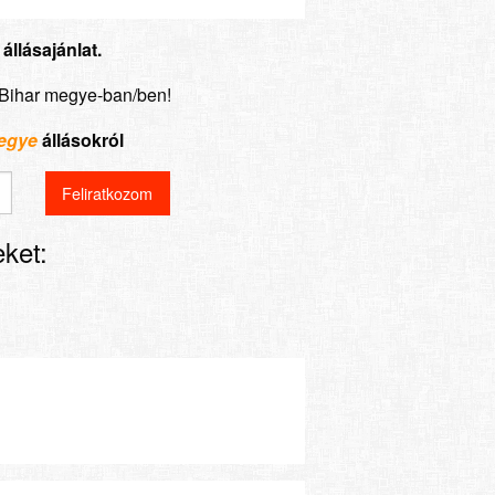
llásajánlat.
-Bihar megye-ban/ben!
megye
állásokról
ket: