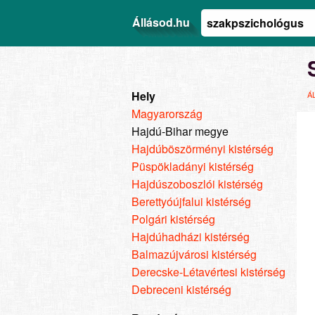
Állásod.hu
Hely
Á
Magyarország
Hajdú-Bihar megye
Hajdúböszörményi kistérség
Püspökladányi kistérség
Hajdúszoboszlói kistérség
Berettyóújfalui kistérség
Polgári kistérség
Hajdúhadházi kistérség
Balmazújvárosi kistérség
Derecske-Létavértesi kistérség
Debreceni kistérség