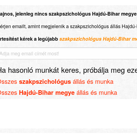
ajnos, jelenleg nincs szakpszichológus Hajdú-Bihar megye á
érjen emailt, amint megjelenik a szakpszichológus állás Hajdú
rtesítést kérek a legújabb
szakpszichológus Hajdú-Bihar 
Ha hasonló munkát keres, próbálja meg eze
Összes
szakpszichológus
állás és munka
Összes
Hajdú-Bihar megye
állás és munka