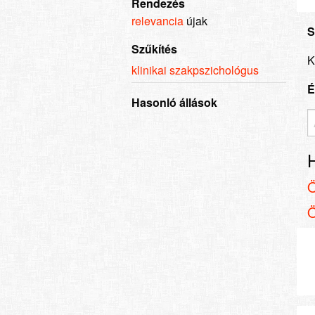
Rendezés
relevancia
újak
S
Szűkítés
K
klinikai szakpszichológus
É
Hasonló állások