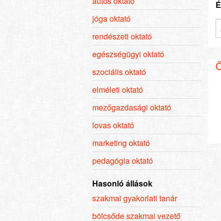
autós oktató
É
jóga oktató
rendészeti oktató
egészségügyi oktató
Ö
szociális oktató
elméleti oktató
mezőgazdasági oktató
lovas oktató
marketing oktató
pedagógia oktató
Hasonló állások
szakmai gyakorlati tanár
bölcsőde szakmai vezető