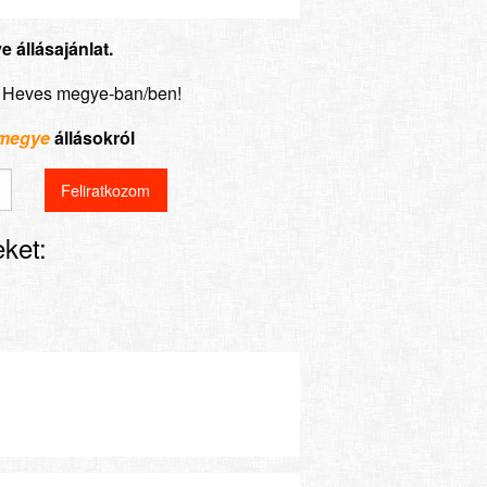
 állásajánlat.
ás Heves megye-ban/ben!
 megye
állásokról
ket: