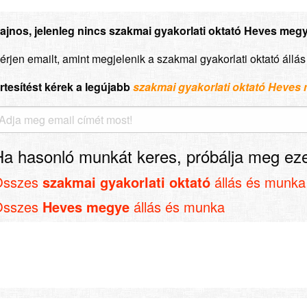
ajnos, jelenleg nincs szakmai gyakorlati oktató Heves megye
érjen emailt, amint megjelenik a szakmai gyakorlati oktató áll
rtesítést kérek a legújabb
szakmai gyakorlati oktató Heves
Ha hasonló munkát keres, próbálja meg eze
Összes
szakmai gyakorlati oktató
állás és munka
Összes
Heves megye
állás és munka