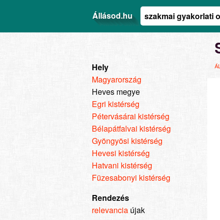
Állásod.hu
Hely
Á
Magyarország
Heves megye
Egri kistérség
Pétervásárai kistérség
Bélapátfalvai kistérség
Gyöngyösi kistérség
Hevesi kistérség
Hatvani kistérség
Füzesabonyi kistérség
Rendezés
relevancia
újak