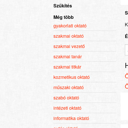
Szűkítés
S
Még több
K
gyakorlati oktató
szakmai oktató
É
szakmai vezető
szakmai tanár
szakmai titkár
kozmetikus oktató
műszaki oktató
szabó oktató
intézeti oktató
informatika oktató