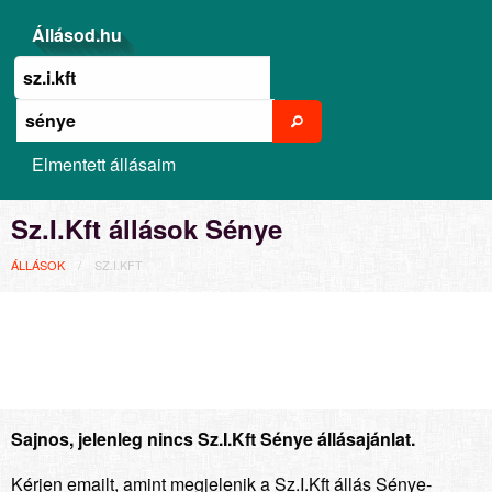
Állásod.hu
Elmentett állásaim
Sz.I.Kft állások Sénye
ÁLLÁSOK
SZ.I.KFT
Sajnos, jelenleg nincs Sz.I.Kft Sénye állásajánlat.
Kérjen emailt, amint megjelenik a Sz.I.Kft állás Sénye-