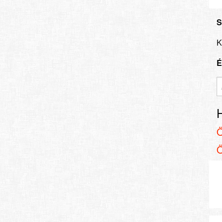
S
K
É