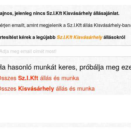
ajnos, jelenleg nincs Sz.I.Kft Kisvásárhely állásajánlat.
érjen emailt, amint megjelenik a Sz.I.Kft állás Kisvásárhely-ban
rtesítést kérek a legújabb
Sz.I.Kft Kisvásárhely
állásokról
Ha hasonló munkát keres, próbálja meg eze
Összes
Sz.I.Kft
állás és munka
Összes
Kisvásárhely
állás és munka