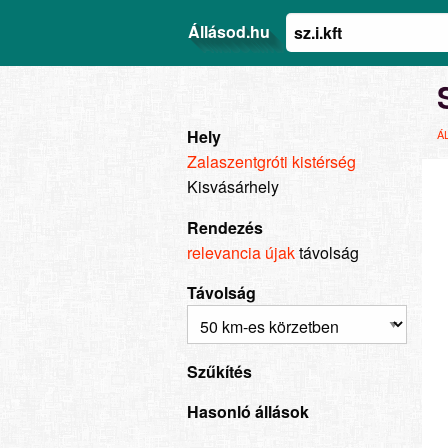
Állásod.hu
Hely
Á
Zalaszentgróti kistérség
Kisvásárhely
Rendezés
relevancia
újak
távolság
Távolság
Szűkítés
Hasonló állások