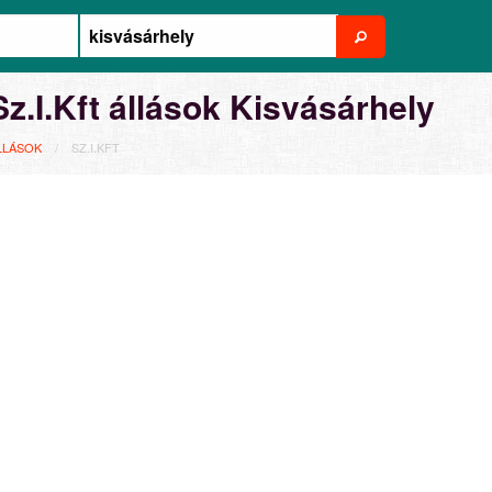
Sz.I.Kft állások Kisvásárhely
LLÁSOK
SZ.I.KFT