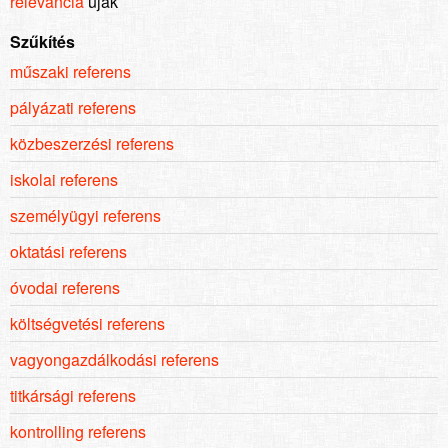
relevancia
újak
Szűkítés
műszaki referens
pályázati referens
közbeszerzési referens
iskolai referens
személyügyi referens
oktatási referens
óvodai referens
költségvetési referens
vagyongazdálkodási referens
titkársági referens
kontrolling referens