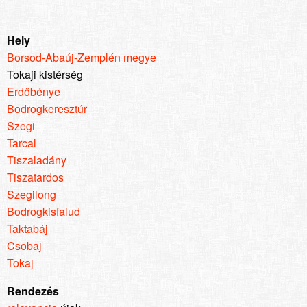
Hely
Borsod-Abaúj-Zemplén megye
Tokaji kistérség
Erdőbénye
Bodrogkeresztúr
Szegi
Tarcal
Tiszaladány
Tiszatardos
Szegilong
Bodrogkisfalud
Taktabáj
Csobaj
Tokaj
Rendezés