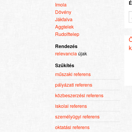
É
Imola
Dövény
Jákfalva
Aggtelek
Rudolftelep
Ö
Rendezés
k
relevancia
újak
Szűkítés
műszaki referens
pályázati referens
közbeszerzési referens
iskolai referens
személyügyi referens
oktatási referens