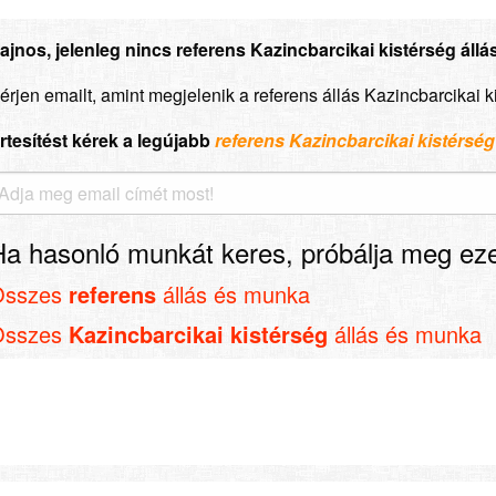
ajnos, jelenleg nincs referens Kazincbarcikai kistérség állás
érjen emailt, amint megjelenik a referens állás Kazincbarcikai 
rtesítést kérek a legújabb
referens Kazincbarcikai kistérség
Ha hasonló munkát keres, próbálja meg eze
Összes
referens
állás és munka
Összes
Kazincbarcikai kistérség
állás és munka