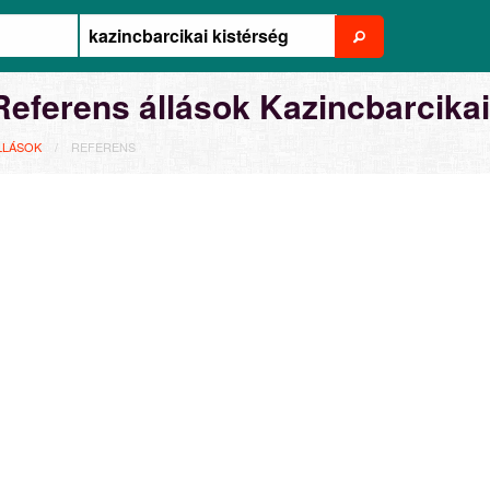
Referens állások Kazincbarcikai
LLÁSOK
REFERENS