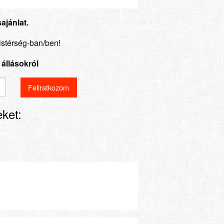
ajánlat.
kistérség-ban/ben!
állásokról
ket: