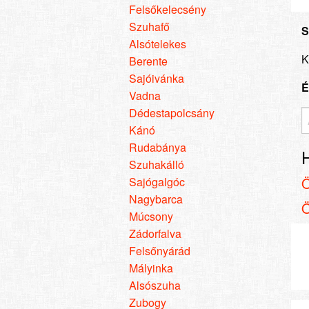
Felsőkelecsény
Szuhafő
S
Alsótelekes
K
Berente
Sajóivánka
É
Vadna
Dédestapolcsány
Kánó
Rudabánya
Szuhakálló
Sajógalgóc
Nagybarca
Múcsony
Zádorfalva
Felsőnyárád
Mályinka
Alsószuha
Zubogy