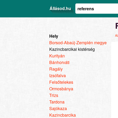
Állásod.hu
Hely
Á
Borsod-Abaúj-Zemplén megye
Kazincbarcikai kistérség
Kurityán
Bánhorváti
Ragály
Izsófalva
Felsőtelekes
Ormosbánya
Trizs
Tardona
Sajókaza
Kazincbarcika