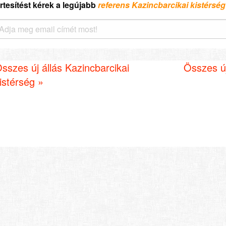
rtesítést kérek a legújabb
referens Kazincbarcikai kistérség
sszes új állás Kazincbarcikai
Összes új
istérség »