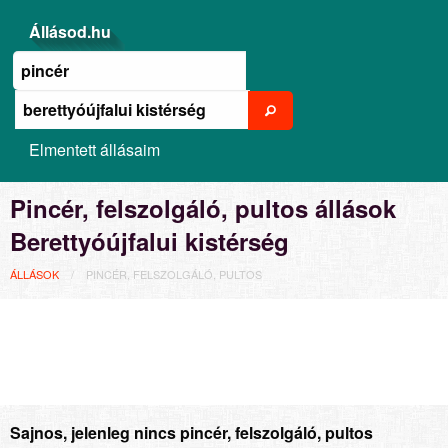
Állásod.hu
Elmentett állásaim
Pincér, felszolgáló, pultos állások
Berettyóújfalui kistérség
ÁLLÁSOK
PINCÉR, FELSZOLGÁLÓ, PULTOS
Sajnos, jelenleg nincs pincér, felszolgáló, pultos