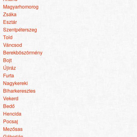
Magyarhomorog
Zsáka
Esztár
Szentpéterszeg
Told
Váncsod
Berekböszörmény
Bojt
Újiráz
Furta
Nagykereki
Biharkeresztes
Vekerd
Bedő
Hencida
Pocsaj
Mezősas
Gáborján