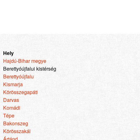
Hely
Hajdú-Bihar megye
Berettyóújfalui kistérség
Berettyóújfalu
Kismarja
Körösszegapáti
Darvas
Komádi
Tépe
Bakonszeg
Körösszakál
Ártánd