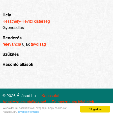
Hely
Keszthely-Hévízi kistérség
Gyenesdiás
Rendezés
relevancia
újak
távolság
Szűkítés
Hasonló állások
© 2026 Állásod.hu
Kapcsolat
Adatkezelési tájékoztató
Felhasználási feltételek
Cookie szabályzat
Impresszum
Állástrend
Weboldalunk használatával elfogadja, hogy cookie-kat
Elfogadom
használunk.
További információ