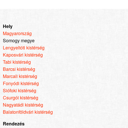
Hely
Magyarország
Somogy megye
Lengyeltóti kistérség
Kaposvári kistérség
Tabi kistérség
Barcsi kistérség
Marcali kistérség
Fonyódi kistérség
Siófoki kistérség
Csurgói kistérség
Nagyatádi kistérség
Balatonföldvári kistérség
Rendezés