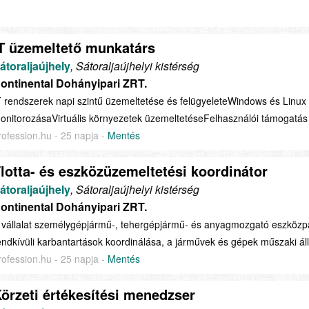
T üzemeltető munkatárs
átoraljaújhely
, Sátoraljaújhelyi kistérség
ontinental Dohányipari ZRT.
T rendszerek napi szintű üzemeltetése és felügyeleteWindows és Linux s
onitorozásaVirtuális környezetek üzemeltetéseFelhasználói támogatás (
rofession.hu - 25 napja -
Mentés
lotta- és eszközüzemeltetési koordinátor
átoraljaújhely
, Sátoraljaújhelyi kistérség
ontinental Dohányipari ZRT.
 vállalat személygépjármű-, tehergépjármű- és anyagmozgató eszközpar
endkívüli karbantartások koordinálása, a járművek és gépek műszaki ál
rofession.hu - 25 napja -
Mentés
örzeti értékesítési menedzser