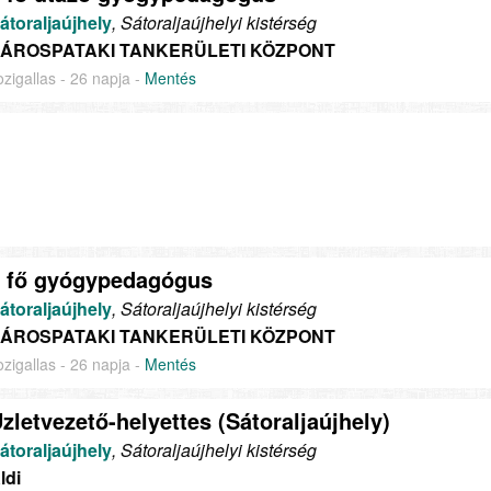
átoraljaújhely
, Sátoraljaújhelyi kistérség
ÁROSPATAKI TANKERÜLETI KÖZPONT
ozigallas - 26 napja -
Mentés
 fő gyógypedagógus
átoraljaújhely
, Sátoraljaújhelyi kistérség
ÁROSPATAKI TANKERÜLETI KÖZPONT
ozigallas - 26 napja -
Mentés
zletvezető-helyettes (Sátoraljaújhely)
átoraljaújhely
, Sátoraljaújhelyi kistérség
ldi