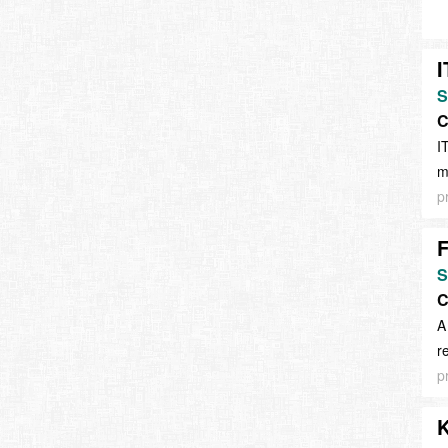
I
S
C
I
m
p
F
S
C
A
r
p
K