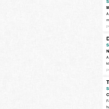
S
M
A
m
p
D
S
N
A
k
p
S
C
F
h