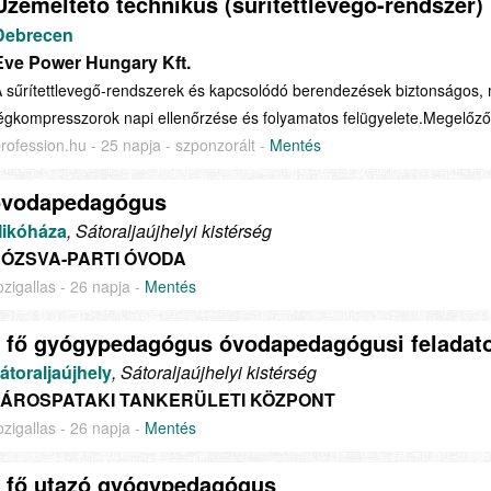
Üzemeltető technikus (sűrítettlevegő-rendszer)
Debrecen
Eve Power Hungary Kft.
 sűrítettlevegő-rendszerek és kapcsolódó berendezések biztonságos,
égkompresszorok napi ellenőrzése és folyamatos felügyelete.Megelőző k
rofession.hu - 25 napja - szponzorált -
Mentés
óvodapedagógus
ikóháza
, Sátoraljaújhelyi kistérség
ÓZSVA-PARTI ÓVODA
ozigallas - 26 napja -
Mentés
 fő gyógypedagógus óvodapedagógusi feladato
átoraljaújhely
, Sátoraljaújhelyi kistérség
ÁROSPATAKI TANKERÜLETI KÖZPONT
ozigallas - 26 napja -
Mentés
 fő utazó gyógypedagógus