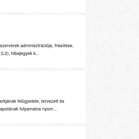
zerverek adminisztrációja, frissítése,
L2), hibajegyek k...
kjának felügyelete, tervezett és
lapotának folyamatos nyom...