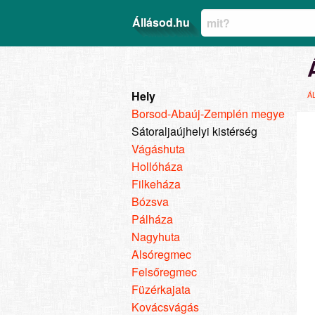
Állásod.hu
Hely
Á
Borsod-Abaúj-Zemplén megye
Sátoraljaújhelyi kistérség
Vágáshuta
Hollóháza
Filkeháza
Bózsva
Pálháza
Nagyhuta
Alsóregmec
Felsőregmec
Füzérkajata
Kovácsvágás