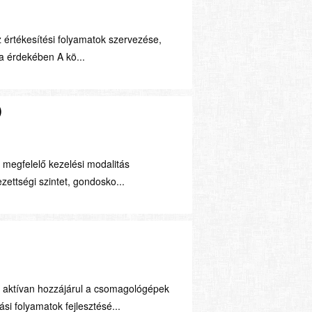
 értékesítési folyamatok szervezése,
sa érdekében A kö...
)
 megfelelő kezelési modalitás
zettségi szintet, gondosko...
i aktívan hozzájárul a csomagológépek
 folyamatok fejlesztésé...