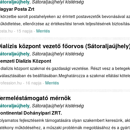
átoraljaújhely
, Sátoraljaújhelyi kistérség
agyar Posta Zrt
 körzetbe sorolt postahelyeken az érintett postavezetők bevonásával az
űködtetése, ellenőrzése az értékesítési tervek teljesítésének biztosítá
osta.hu - 15 napja -
Mentés
ialízis központ vezető főorvos (Sátoraljaújhely
átoraljaújhely
, Sátoraljaújhelyi kistérség
emzeti Dialízis Központ
 dialízis központ szakmai és gazdasági vezetése. Részt vesz a betegek
iválasztásában és beállításában.Meghatározza a szakmai ellátási kötele
rofession.hu - 16 napja -
Mentés
Termeléstámogató mérnök
átoraljaújhely
, Sátoraljaújhelyi kistérség
ontinental Dohányipari ZRT.
olyamatos fejlesztéseink támogatására olyan szakembert keresünk, ak
atékony működéséhez, a műszaki problémák megoldásához és a gyártási