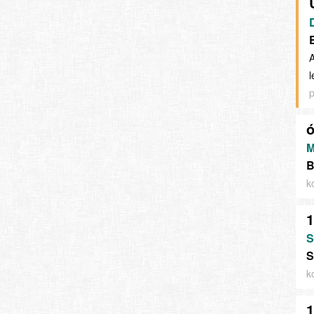
A
l
p
M
B
k
1
S
S
k
1