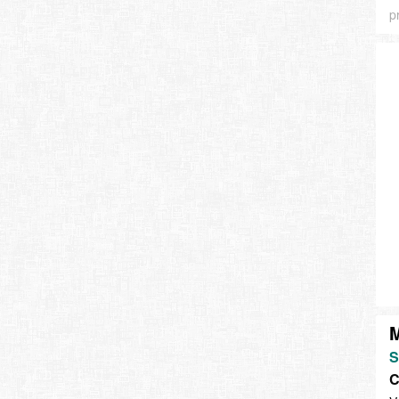
p
M
S
C