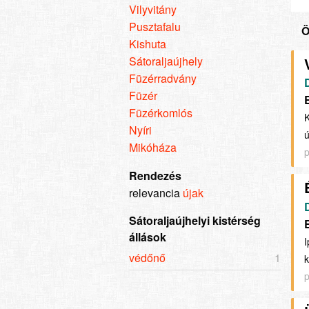
Vilyvitány
Pusztafalu
Ö
Kishuta
Sátoraljaújhely
Füzérradvány
Füzér
Füzérkomlós
K
Nyíri
ú
Mikóháza
p
Rendezés
relevancia
újak
Sátoraljaújhelyi kistérség
állások
I
védőnő
1
k
p