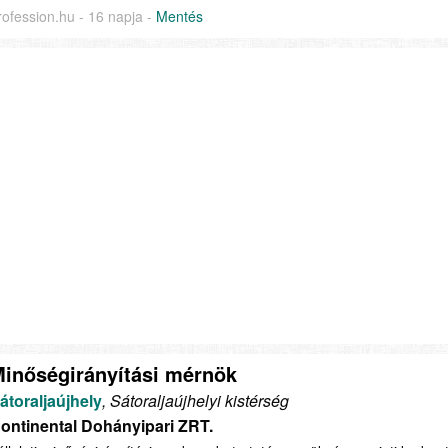
rofession.hu - 16 napja -
Mentés
inőségirányítási mérnök
átoraljaújhely
, Sátoraljaújhelyi kistérség
ontinental Dohányipari ZRT.