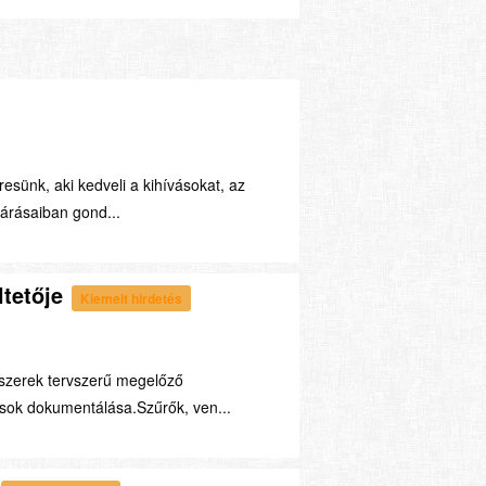
resünk, aki kedveli a kihívásokat, az
várásaiban gond...
tetője
Kiemelt hirdetés
dszerek tervszerű megelőző
ások dokumentálása.Szűrők, ven...