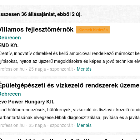
sszesen 36 állásajánlat, ebből 2 új.
Villamos fejlesztőmérnök
Kiemelt hirdetés
Debrecen
EMD Kft.
reatív, innovatív ötletekkel és kellő ambícióval rendelkező mérnököt ke
jításokat, nyitott az újszerű megoldásokra és képes a jövő technikai el
rofession.hu - 25 napja - szponzorált -
Mentés
Épületgépészeti és vízkezelő rendszerek üzemel
Debrecen
Eve Power Hungary Kft.
pari hűtőberendezések, hűtőtornyok, vízkezelő és tisztavíz-kezelő ren
arbantartásának elvégzése.Hibák diagnosztizálása, javítása és a javít
rofession.hu - 25 napja - szponzorált -
Mentés