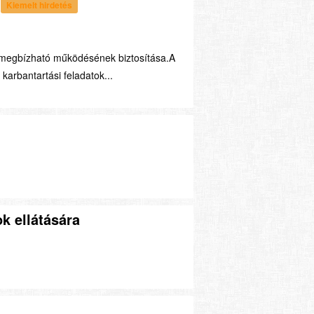
Kiemelt hirdetés
 megbízható működésének biztosítása.A
arbantartási feladatok...
k ellátására