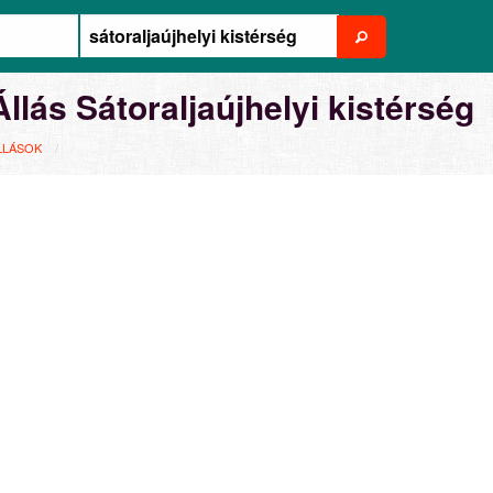
Állás Sátoraljaújhelyi kistérség
LLÁSOK