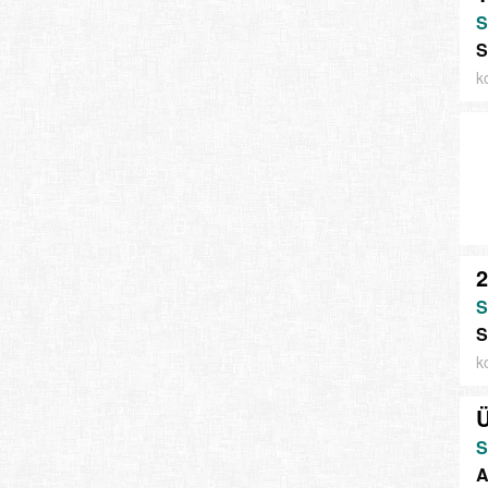
S
S
k
2
S
S
k
Ü
S
A