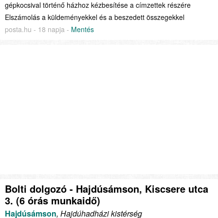
gépkocsival történő házhoz kézbesítése a címzettek részére
Elszámolás a küldeményekkel és a beszedett összegekkel
posta.hu - 18 napja -
Mentés
Bolti dolgozó - Hajdúsámson, Kiscsere utca
3. (6 órás munkaidő)
Hajdúsámson
, Hajdúhadházi kistérség