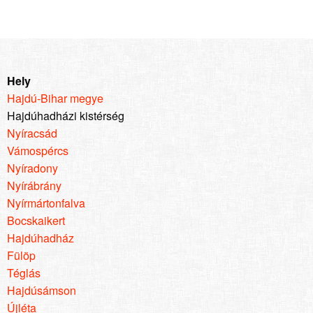
Hely
Hajdú-Bihar megye
Hajdúhadházi kistérség
Nyíracsád
Vámospércs
Nyíradony
Nyírábrány
Nyírmártonfalva
Bocskaikert
Hajdúhadház
Fülöp
Téglás
Hajdúsámson
Újléta