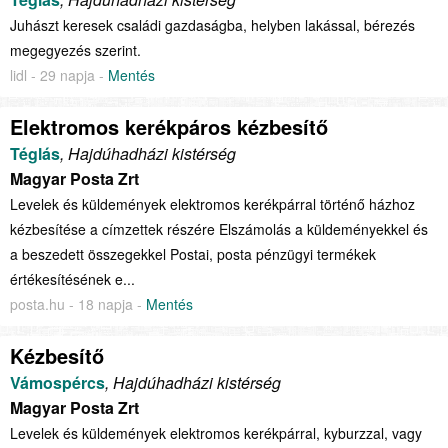
Juhászt keresek családi gazdaságba, helyben lakással, bérezés
megegyezés szerint.
lidl - 29 napja -
Mentés
Elektromos kerékpáros kézbesítő
Téglás
, Hajdúhadházi kistérség
Magyar Posta Zrt
Levelek és küldemények elektromos kerékpárral történő házhoz
kézbesítése a címzettek részére Elszámolás a küldeményekkel és
a beszedett összegekkel Postai, posta pénzügyi termékek
értékesítésének e...
posta.hu - 18 napja -
Mentés
Kézbesítő
Vámospércs
, Hajdúhadházi kistérség
Magyar Posta Zrt
Levelek és küldemények elektromos kerékpárral, kyburzzal, vagy