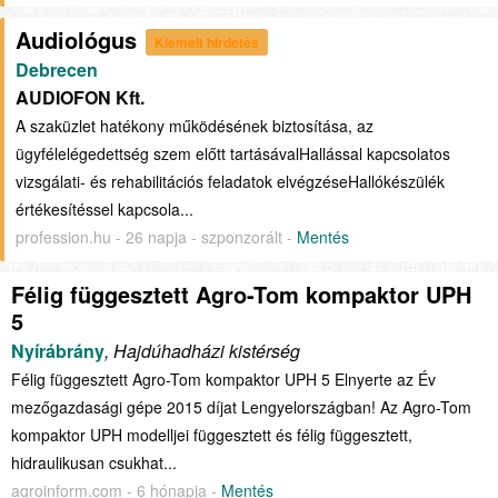
Audiológus
Kiemelt hirdetés
Debrecen
AUDIOFON Kft.
A szaküzlet hatékony működésének biztosítása, az
ügyfélelégedettség szem előtt tartásávalHallással kapcsolatos
vizsgálati- és rehabilitációs feladatok elvégzéseHallókészülék
értékesítéssel kapcsola...
profession.hu - 26 napja - szponzorált -
Mentés
Félig függesztett Agro-Tom kompaktor UPH
5
Nyírábrány
, Hajdúhadházi kistérség
Félig függesztett Agro-Tom kompaktor UPH 5 Elnyerte az Év
mezőgazdasági gépe 2015 díjat Lengyelországban! Az Agro-Tom
kompaktor UPH modelljei függesztett és félig függesztett,
hidraulikusan csukhat...
agroinform.com - 6 hónapja -
Mentés