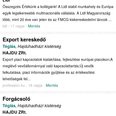
Összegzés Értékünk a kollégánk! A Lidl stabil munkahely és Európa
egyik legsikeresebb multinacionális vállalata. A Lidl Magyarország
több, mint 20 éve van jelen és az FMCG kiskereskedelmi láncok ...
lidl - 17 napja -
Mentés
Export kereskedő
Téglás
, Hajdúhadházi kistérség
HAJDU ZRt.
Export piaci kapcsolatok kialakítása, fejlesztése európai piacokon;A
meglévő vevőállománnyal való kapcsolattartás;Új vevők
felkutatása, piaci információk gyűjtése és az értékesítési
lehetőségek fel...
profession.hu - 18 napja -
Mentés
Forgácsoló
Téglás
, Hajdúhadházi kistérség
HAJDU ZRt.