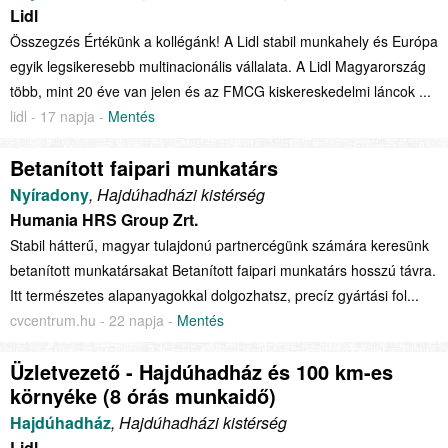
Lidl
Összegzés Értékünk a kollégánk! A Lidl stabil munkahely és Európa
egyik legsikeresebb multinacionális vállalata. A Lidl Magyarország
több, mint 20 éve van jelen és az FMCG kiskereskedelmi láncok ...
lidl - 17 napja -
Mentés
Betanított faipari munkatárs
Nyíradony
, Hajdúhadházi kistérség
Humania HRS Group Zrt.
Stabil hátterű, magyar tulajdonú partnercégünk számára keresünk
betanított munkatársakat Betanított faipari munkatárs hosszú távra.
Itt természetes alapanyagokkal dolgozhatsz, precíz gyártási fol...
cvcentrum.hu - 22 napja -
Mentés
Üzletvezető - Hajdúhadház és 100 km-es
környéke (8 órás munkaidő)
Hajdúhadház
, Hajdúhadházi kistérség
Lidl