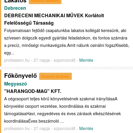
Kiemelt hirdetés
Debrecen
DEBRECENI MECHANIKAI MŰVEK Korlátolt
Felelősségű Társaság
Folyamatosan fejlődő csapatunkba lakatos kollégát keresünk, aki
szívesen dolgozik egyedi gyártási feladatokon, és fontos számára
a precíz, minőségi munkavégzés.Amit nálunk csinálni fogszKisebb,
egy...
profession.hu - 27 napja - szponzorált -
Mentés
Főkönyvelő
Kiemelt hirdetés
Megyaszó
"HARANGOD-MAG" KFT.
A cégcsoport teljes körű könyvelésének szakmai irányításaA
könyvelési csoport vezetése, koordinálása és szakmai
támogatásaHavi, negyedéves és éves zárások elkészítésének
koordinálásaÉves beszámoló ...
profession.hu - 27 napja - szponzorált -
Mentés