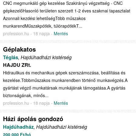
CNC megmunkáló gép kezelése Szakirányú végzettség - CNC
gépkezelőHasonló területen szerzett 1-2 éves szakmai tapasztalat
Azonnali kezdési lehetőségTöbb műszakos
munkarendMűszakpótlék, túlórapótlékT...
profession.hu - 18 napja -
Mentés
Géplakatos
Téglás
, Hajdúhadházi kistérség
HAJDU ZRt.
Hidraulikus és mechanikus gépek szerszámozása, beállítása és
kezelése.Többműszakos munkarendben történő munkavégzés.A
gyártást végző munkatársak munkájának támogatása.A gyártás
biztonságának, minős...
profession.hu - 18 napja -
Mentés
Házi ápolás gondozó
Hajdúhadház
, Hajdúhadházi kistérség
200 000 Ft/hó