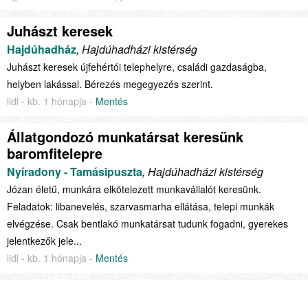
Juhászt keresek
Hajdúhadház
, Hajdúhadházi kistérség
Juhászt keresek újfehértói telephelyre, családi gazdaságba,
helyben lakással. Bérezés megegyezés szerint.
lidl - kb. 1 hónapja -
Mentés
Állatgondozó munkatársat keresünk
baromfitelepre
Nyíradony - Tamásipuszta
, Hajdúhadházi kistérség
Józan életű, munkára elkötelezett munkavállalót keresünk.
Feladatok: libanevelés, szarvasmarha ellátása, telepi munkák
elvégzése. Csak bentlakó munkatársat tudunk fogadni, gyerekes
jelentkezők jele...
lidl - kb. 1 hónapja -
Mentés