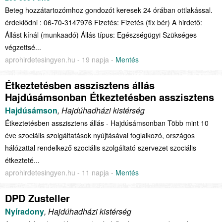
Beteg hozzátartozómhoz gondozót keresek 24 órában ottlakással.
érdeklődni : 06-70-3147976 Fizetés: Fizetés (fix bér) A hirdető:
Állást kínál (munkaadó) Állás típus: Egészségügyi Szükséges
végzettsé...
aprohirdetesingyen.hu - 19 napja -
Mentés
Étkeztetésben asszisztens állás
Hajdúsámsonban Étkeztetésben asszisztens
Hajdúsámson
, Hajdúhadházi kistérség
Étkeztetésben asszisztens állás - Hajdúsámsonban Több mint 10
éve szociális szolgáltatások nyújtásával foglalkozó, országos
hálózattal rendelkező szociális szolgáltató szervezet szociális
étkezteté...
aprohirdetesingyen.hu - 11 napja -
Mentés
DPD Zusteller
Nyíradony
, Hajdúhadházi kistérség