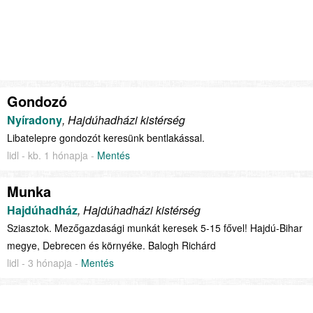
Gondozó
Nyíradony
, Hajdúhadházi kistérség
Libatelepre gondozót keresünk bentlakással.
lidl - kb. 1 hónapja -
Mentés
Munka
Hajdúhadház
, Hajdúhadházi kistérség
Sziasztok. Mezőgazdasági munkát keresek 5-15 fővel! Hajdú-Bihar
megye, Debrecen és környéke. Balogh Richárd
lidl - 3 hónapja -
Mentés