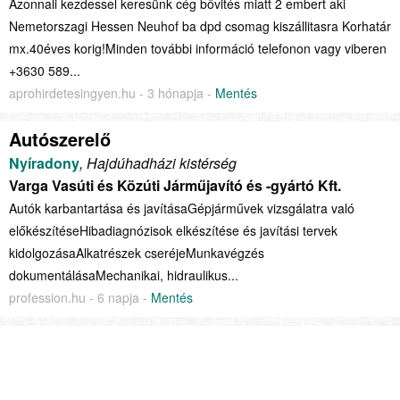
Azonnali kezdessel keresünk cég bővités miatt 2 embert aki
Nemetorszagi Hessen Neuhof ba dpd csomag kiszállitasra Korhatár
mx.40éves korig!Minden további információ telefonon vagy viberen
+3630 589...
aprohirdetesingyen.hu - 3 hónapja -
Mentés
Autószerelő
Nyíradony
, Hajdúhadházi kistérség
Varga Vasúti és Közúti Járműjavító és -gyártó Kft.
Autók karbantartása és javításaGépjárművek vizsgálatra való
előkészítéseHibadiagnózisok elkészítése és javítási tervek
kidolgozásaAlkatrészek cseréjeMunkavégzés
dokumentálásaMechanikai, hidraulikus...
profession.hu - 6 napja -
Mentés