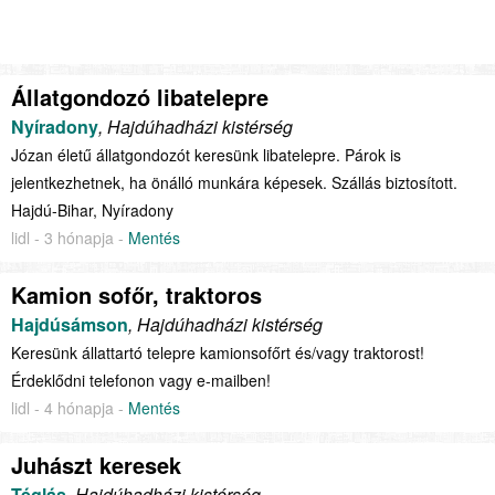
Állatgondozó libatelepre
Nyíradony
, Hajdúhadházi kistérség
Józan életű állatgondozót keresünk libatelepre. Párok is
jelentkezhetnek, ha önálló munkára képesek. Szállás biztosított.
Hajdú-Bihar, Nyíradony
lidl - 3 hónapja -
Mentés
Kamion sofőr, traktoros
Hajdúsámson
, Hajdúhadházi kistérség
Keresünk állattartó telepre kamionsofőrt és/vagy traktorost!
Érdeklődni telefonon vagy e-mailben!
lidl - 4 hónapja -
Mentés
Juhászt keresek
Téglás
, Hajdúhadházi kistérség