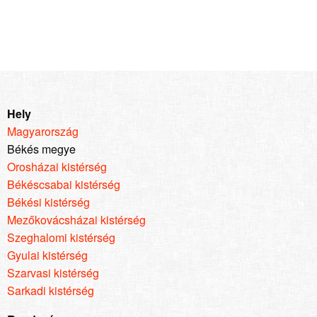
Hely
Magyarország
Békés megye
Orosházai kistérség
Békéscsabai kistérség
Békési kistérség
Mezőkovácsházai kistérség
Szeghalomi kistérség
Gyulai kistérség
Szarvasi kistérség
Sarkadi kistérség