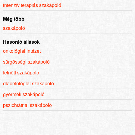
intenzív terápiás szakápoló
Még több
szakápoló
Hasonló állások
onkológiai intézet
sürgősségi szakápoló
felnőtt szakápoló
diabetológiai szakápoló
gyermek szakápoló
pszichiátriai szakápoló