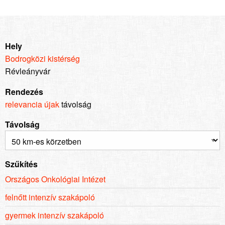
Hely
Bodrogközi kistérség
Révleányvár
Rendezés
relevancia
újak
távolság
Távolság
Szűkítés
Országos Onkológiai Intézet
felnőtt intenzív szakápoló
gyermek intenzív szakápoló