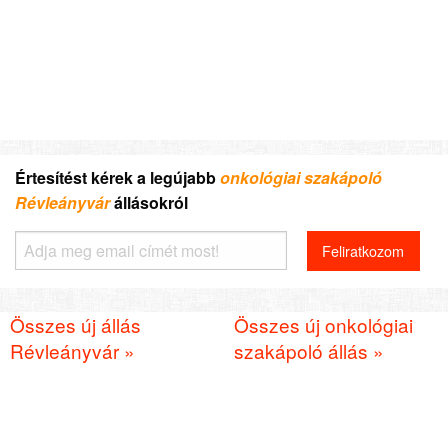
Értesítést kérek a legújabb
onkológiai szakápoló
Révleányvár
állásokról
Összes új állás
Összes új onkológiai
Révleányvár »
szakápoló állás »