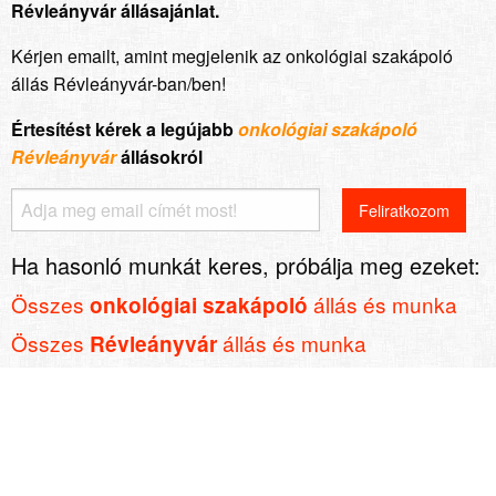
Révleányvár állásajánlat.
Kérjen emailt, amint megjelenik az onkológiai szakápoló
állás Révleányvár-ban/ben!
Értesítést kérek a legújabb
onkológiai szakápoló
Révleányvár
állásokról
Ha hasonló munkát keres, próbálja meg ezeket:
Összes
állás és munka
onkológiai szakápoló
Összes
állás és munka
Révleányvár