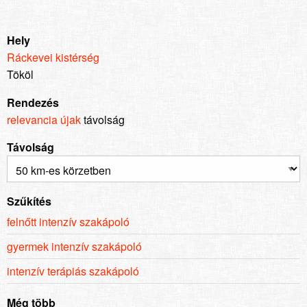
Hely
Ráckevei kistérség
Tököl
Rendezés
relevancia
újak
távolság
Távolság
Szűkítés
felnőtt intenzív szakápoló
gyermek intenzív szakápoló
intenzív terápiás szakápoló
Még több