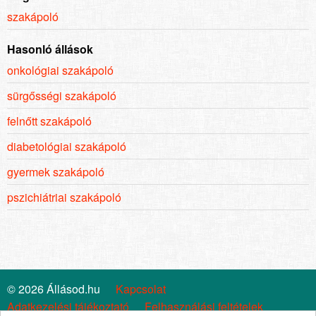
szakápoló
Hasonló állások
onkológiai szakápoló
sürgősségi szakápoló
felnőtt szakápoló
diabetológiai szakápoló
gyermek szakápoló
pszichiátriai szakápoló
© 2026 Állásod.hu
Kapcsolat
Adatkezelési tájékoztató
Felhasználási feltételek