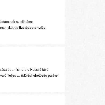
ladatainak az ellátása:
gversenyképes
fizetésbetanulás
zálása és … ismerete Hosszú távú
való Teljes … üdülési lehetőség partner