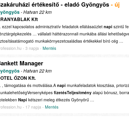
zakáruházi értékesítő - eladó Gyöngyös
- új
yöngyös
- Hatvan 22 km
RANYABLAK Kft
 ezzel kapcsolatos adminisztratív feladatok ellátásaüzlet
napi
szintű fe
énztárgépkezelés … vállalati háttérazonnali munkába állási lehetősé
iztosításatámogató munkakörnyezetcsaládias értékekkel bíró cég …
rofession.hu - 3 napja -
Mentés
ankett Manager
yöngyös
- Hatvan 22 km
OTEL ÓZON Kft.
 , támogatása és motiválása.A
napi
munkafeladatok kiosztása, priori
unkalehetőségVersenyképes
fizetésTeljesítmény
alapú bónusz, borra
otelekben
Napi
kétszeri meleg étkezés Gyönyörű …
rofession.hu - 17 napja -
Mentés