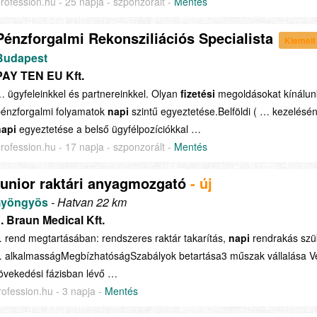
rofession.hu - 25 napja - szponzorált -
Mentés
Pénzforgalmi Rekonsziliációs Specialista
Kiemelt
Budapest
PAY TEN EU Kft.
 ügyfeleinkkel és partnereinkkel. Olyan
fizetési
megoldásokat kínálun
énzforgalmi folyamatok
napi
szintű egyeztetése.Belföldi ( … kezelésé
napi
egyeztetése a belső ügyfélpozíciókkal …
rofession.hu - 17 napja - szponzorált -
Mentés
unior raktári anyagmozgató
- új
yöngyös
- Hatvan 22 km
. Braun Medical Kft.
 rend megtartásában: rendszeres raktár takarítás,
napi
rendrakás szü
 alkalmasságMegbízhatóságSzabályok betartása3 műszak vállalása 
övekedési fázisban lévő …
rofession.hu - 3 napja -
Mentés