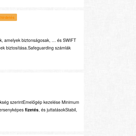
 hirdetés
k, amelyek biztonságosak, … és SWIFT
nek biztosítása.Safeguarding számlák
kség szerintEmelőgép kezelése Minimum
Versenyképes
fizetés
, és juttatásokStabil,