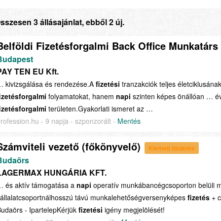
sszesen 3 állásajánlat, ebből 2 új.
Belföldi Fizetésforgalmi Back Office Munkatárs
Budapest
PAY TEN EU Kft.
 kivizsgálása és rendezése.A
fizetési
tranzakciók teljes életciklusán
izetésforgalmi
folyamatokat, hanem
napi
szinten képes önállóan … év 
izetésforgalmi
területen.Gyakorlati ismeret az …
rofession.hu - 9 napja - szponzorált -
Mentés
Számviteli vezető (főkönyvelő)
Kiemelt hirdetés
Budaörs
LAGERMAX HUNGÁRIA KFT.
… és aktív támogatása a
napi
operatív munkábancégcsoporton belüli m
állalatcsoportnálhosszú távú munkalehetőségversenyképes
fizetés
+ c
udaörs - IpartelepKérjük
fizetési
igény megjelölését!