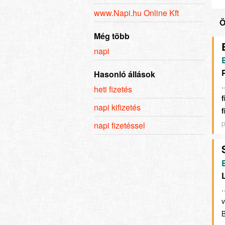
www.Napi.hu Online Kft
Ö
Még több
napi
Hasonló állások
…
heti fizetés
f
napi kifizetés
f
p
napi fizetéssel
v
B