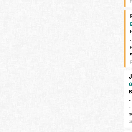
p
…
p
p
J
G
B
…
…
n
p