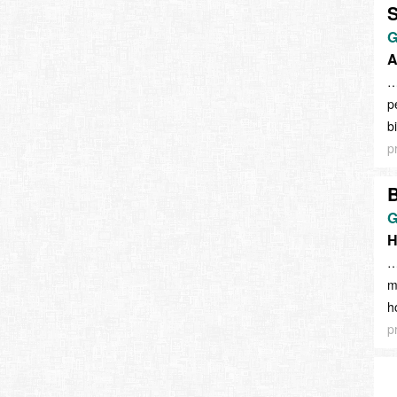
S
G
A
…
p
b
p
B
G
H
…
m
h
p