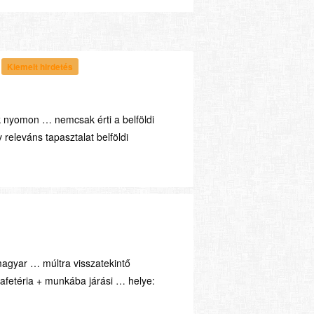
Kiemelt hirdetés
ak nyomon … nemcsak érti a belföldi
releváns tapasztalat belföldi
agyar … múltra visszatekintő
afetéria + munkába járási … helye: