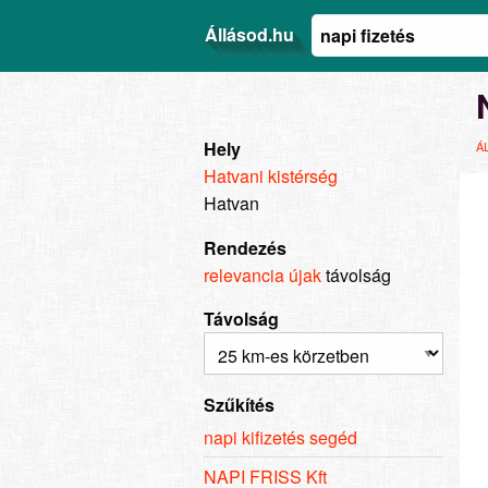
Állásod.hu
Hely
Á
Hatvani kistérség
Hatvan
Rendezés
relevancia
újak
távolság
Távolság
Szűkítés
napi kifizetés segéd
NAPI FRISS Kft