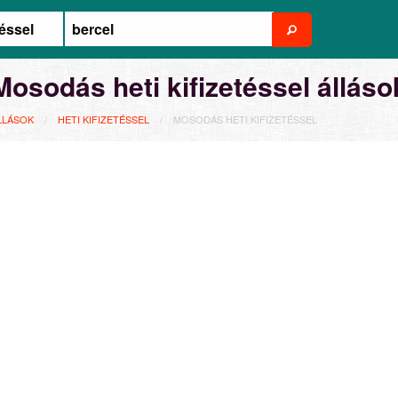
Mosodás heti kifizetéssel álláso
LLÁSOK
HETI KIFIZETÉSSEL
MOSODÁS HETI KIFIZETÉSSEL