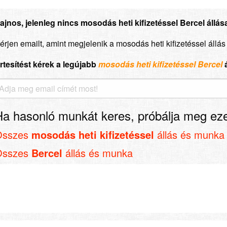
ajnos, jelenleg nincs mosodás heti kifizetéssel Bercel állása
érjen emailt, amint megjelenik a mosodás heti kifizetéssel állá
rtesítést kérek a legújabb
mosodás heti kifizetéssel Bercel
Ha hasonló munkát keres, próbálja meg eze
Összes
mosodás heti kifizetéssel
állás és munka
Összes
Bercel
állás és munka