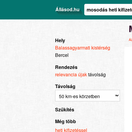
Állásod.hu
Hely
Á
Balassagyarmati kistérség
Bercel
Rendezés
relevancia
újak
távolság
Távolság
Szűkítés
Még több
heti kifizetéssel