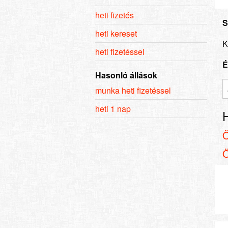
heti fizetés
S
heti kereset
K
heti fizetéssel
É
Hasonló állások
munka heti fizetéssel
heti 1 nap