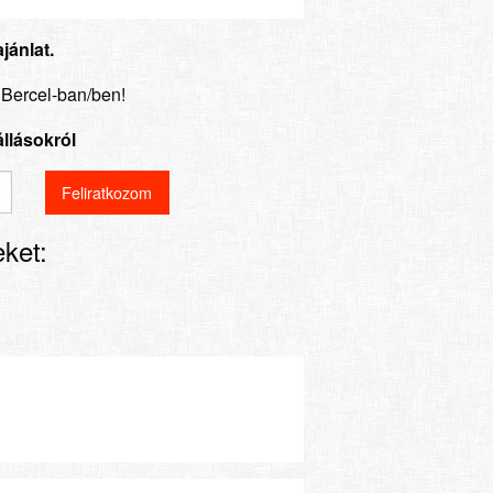
jánlat.
s Bercel-ban/ben!
állásokról
ket: