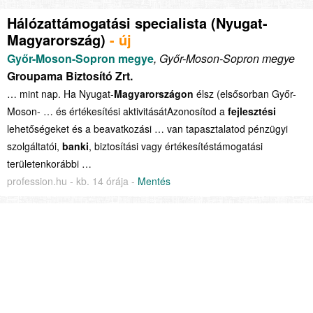
Hálózattámogatási specialista (Nyugat-
Magyarország)
- új
Győr-Moson-Sopron megye
, Győr-Moson-Sopron megye
Groupama Biztosító Zrt.
… mint nap. Ha Nyugat-
Magyarországon
élsz (elsősorban Győr-
Moson- … és értékesítési aktivitásátAzonosítod a
fejlesztési
lehetőségeket és a beavatkozási … van tapasztalatod pénzügyi
szolgáltatói,
banki
, biztosítási vagy értékesítéstámogatási
területenkorábbi …
profession.hu - kb. 14 órája -
Mentés