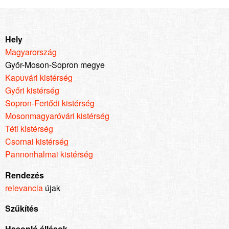
Hely
Magyarország
Győr-Moson-Sopron megye
Kapuvári kistérség
Győri kistérség
Sopron-Fertődi kistérség
Mosonmagyaróvári kistérség
Téti kistérség
Csornai kistérség
Pannonhalmai kistérség
Rendezés
relevancia
újak
Szűkítés
Hasonló állások