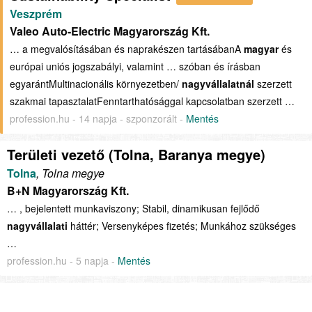
Veszprém
Valeo Auto-Electric Magyarország Kft.
… a megvalósításában és naprakészen tartásábanA
magyar
és
európai uniós jogszabályi, valamint … szóban és írásban
egyarántMultinacionális környezetben/
nagyvállalatnál
szerzett
szakmai tapasztalatFenntarthatósággal kapcsolatban szerzett …
profession.hu - 14 napja - szponzorált -
Mentés
Területi vezető (Tolna, Baranya megye)
Tolna
, Tolna megye
B+N Magyarország Kft.
… , bejelentett munkaviszony; Stabil, dinamikusan fejlődő
nagyvállalati
háttér; Versenyképes fizetés; Munkához szükséges
…
profession.hu - 5 napja -
Mentés