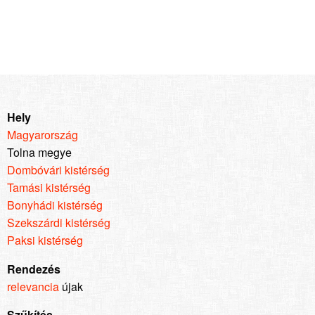
Hely
Magyarország
Tolna megye
Dombóvári kistérség
Tamási kistérség
Bonyhádi kistérség
Szekszárdi kistérség
Paksi kistérség
Rendezés
relevancia
újak
Szűkítés