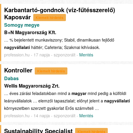
Karbantartó-gondnok (víz-fűtésszerelő)
Kaposvár
Kiemelt hirdetés
Somogy megye
B+N Magyarország Kft.
… % bejelentett munkaviszony; Stabil, dinamikusan fejlődő
nagyvállalati
háttér; Cafeteria; Szakmai kihívások.
profession.hu - 17 napja - szponzorált -
Mentés
Kontroller
Kiemelt hirdetés
Dabas
Wellis Magyarország Zrt.
… éves zárási feladatokban mind a
magyar
mind pedig a külföldi
leányvállalatok … elemzői tapasztalat; előnyt jelent a
nagyvállalati
környezetben szerzett gyakorlat Erős számviteli …
profession.hu - 14 napja - szponzorált -
Mentés
Sustainability Specialist
Kiemelt hirdetés