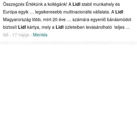
Összegzés Értékünk a kollégánk! A
Lidl
stabil munkahely és
Európa egyik … legsikeresebb multinacionális vállalata. A
Lidl
Magyarország több, mint 20 éve … számára egyenlő bánásmódot
biztosít
Lidl
kártya, mely a
Lidl
üzleteiben levásárolható teljes …
lidl - 17 napja -
Mentés