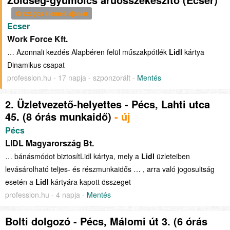
Országos kiemelt ajánlat
Ecser
Work Force Kft.
… Azonnali kezdés Alapbéren felül műszakpótlék
Lidl
kártya
Dinamikus csapat
profession.hu - 17 napja - szponzorált -
Mentés
2. Üzletvezető-helyettes - Pécs, Lahti utca
45. (8 órás munkaidő)
- új
Pécs
LIDL Magyarország Bt.
… bánásmódot biztosítLidl kártya, mely a
Lidl
üzleteiben
levásárolható teljes- és részmunkaidős … , arra való jogosultság
esetén a
Lidl
kártyára kapott összeget
profession.hu - 4 napja -
Mentés
Bolti dolgozó - Pécs, Málomi út 3. (6 órás