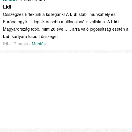
Lidl
Összegzés Értékünk a kollégánk! A
Lidl
stabil munkahely és
Európa egyik … legsikeresebb multinacionális vállalata. A
Lidl
Magyarország több, mint 20 éve … , arra való jogosultság esetén a
Lidl
kártyára kapott összeget
lidl - 17 napja -
Mentés