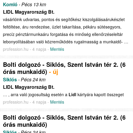
Komló
- Pécs 13 km
LIDL Magyarország Bt.
vásárlóink udvarias, pontos és segítőkész kiszolgálásaárukészlet
feltöltése, áru rendezése, üzlet takarítása, pékáru sütésegyors,
precíz pénztármunkaáru forgatása és minőség ellenőrzéseleltár
lebonyolításában való közreműködés rugalmasság a munkaidő- …
profession.hu - 4 napja -
Mentés
Bolti dolgozó - Siklós, Szent István tér 2. (6
órás munkaidő)
- új
Siklós
- Pécs 24 km
LIDL Magyarország Bt.
… , arra való jogosultság esetén a
Lidl
kártyára kapott összeget
profession.hu - 4 napja -
Mentés
Bolti dolgozó - Siklós, Szent István tér 2. (6
órás munkaidő)
Siklós
- Pécs 24 km