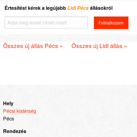
Értesítést kérek a legújabb
Lidl Pécs
állásokról
Összes új állás Pécs »
Összes új Lidl állás »
Hely
Pécsi kistérség
Pécs
Rendezés