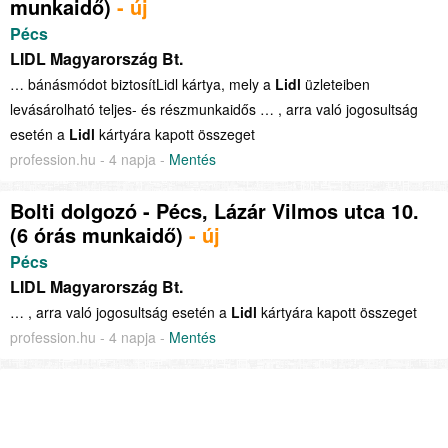
munkaidő)
- új
Pécs
LIDL Magyarország Bt.
… bánásmódot biztosítLidl kártya, mely a
Lidl
üzleteiben
levásárolható teljes- és részmunkaidős … , arra való jogosultság
esetén a
Lidl
kártyára kapott összeget
profession.hu - 4 napja -
Mentés
Bolti dolgozó - Pécs, Lázár Vilmos utca 10.
(6 órás munkaidő)
- új
Pécs
LIDL Magyarország Bt.
… , arra való jogosultság esetén a
Lidl
kártyára kapott összeget
profession.hu - 4 napja -
Mentés