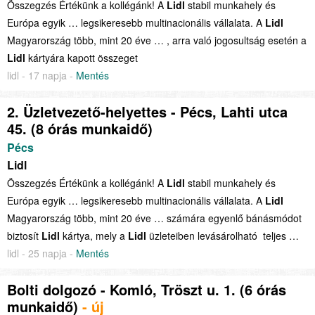
Összegzés Értékünk a kollégánk! A
Lidl
stabil munkahely és
Európa egyik … legsikeresebb multinacionális vállalata. A
Lidl
Magyarország több, mint 20 éve … , arra való jogosultság esetén a
Lidl
kártyára kapott összeget
lidl - 17 napja -
Mentés
2. Üzletvezető-helyettes - Pécs, Lahti utca
45. (8 órás munkaidő)
Pécs
Lidl
Összegzés Értékünk a kollégánk! A
Lidl
stabil munkahely és
Európa egyik … legsikeresebb multinacionális vállalata. A
Lidl
Magyarország több, mint 20 éve … számára egyenlő bánásmódot
biztosít
Lidl
kártya, mely a
Lidl
üzleteiben levásárolható teljes …
lidl - 25 napja -
Mentés
Bolti dolgozó - Komló, Tröszt u. 1. (6 órás
munkaidő)
- új