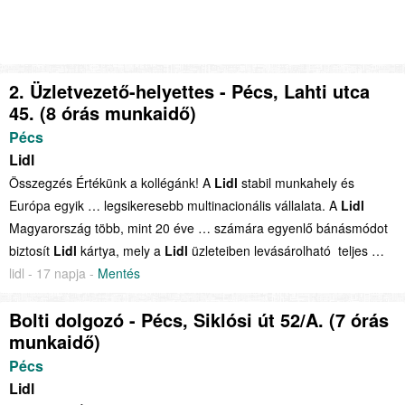
2. Üzletvezető-helyettes - Pécs, Lahti utca
45. (8 órás munkaidő)
Pécs
Lidl
Összegzés Értékünk a kollégánk! A
Lidl
stabil munkahely és
Európa egyik … legsikeresebb multinacionális vállalata. A
Lidl
Magyarország több, mint 20 éve … számára egyenlő bánásmódot
biztosít
Lidl
kártya, mely a
Lidl
üzleteiben levásárolható teljes …
lidl - 17 napja -
Mentés
Bolti dolgozó - Pécs, Siklósi út 52/A. (7 órás
munkaidő)
Pécs
Lidl