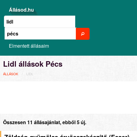
Állásod.hu
Elmentett állásaim
Lidl állások Pécs
ÁLLÁSOK
LIDL
Összesen 11 állásajánlat, ebből 5 új.
Zöldség-gyümölcs áruösszekészítő (Ecser)