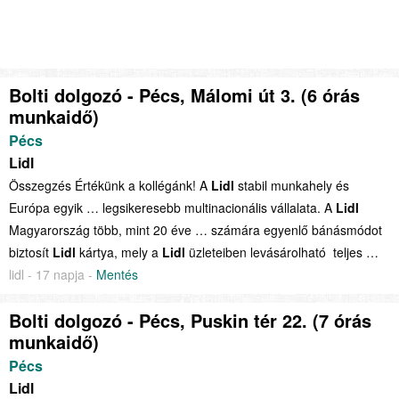
Bolti dolgozó - Pécs, Málomi út 3. (6 órás
munkaidő)
Pécs
Lidl
Összegzés Értékünk a kollégánk! A
Lidl
stabil munkahely és
Európa egyik … legsikeresebb multinacionális vállalata. A
Lidl
Magyarország több, mint 20 éve … számára egyenlő bánásmódot
biztosít
Lidl
kártya, mely a
Lidl
üzleteiben levásárolható teljes …
lidl - 17 napja -
Mentés
Bolti dolgozó - Pécs, Puskin tér 22. (7 órás
munkaidő)
Pécs
Lidl