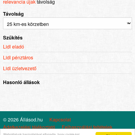
relevancia
újak
távolság
Távolság
Szűkítés
Lidl eladó
Lidl pénztáros
Lidl üzletvezető
Hasonló állások
© 2026 Állásod.hu
Kapcsolat
Adatkezelési tájékoztató
Felhasználási feltételek
Cookie szabályzat
Impresszum
Állástrend
Weboldalunk használatával elfogadja, hogy cookie-kat