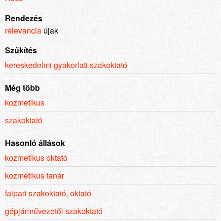
Rendezés
relevancia
újak
Szűkítés
kereskedelmi gyakorlati szakoktató
Még több
kozmetikus
szakoktató
Hasonló állások
kozmetikus oktató
kozmetikus tanár
faipari szakoktató, oktató
gépjárművezetői szakoktató