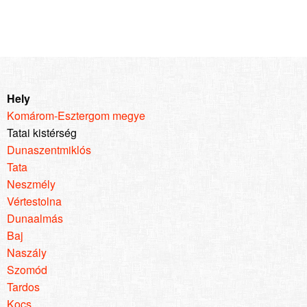
Hely
Komárom-Esztergom megye
Tatai kistérség
Dunaszentmiklós
Tata
Neszmély
Vértestolna
Dunaalmás
Baj
Naszály
Szomód
Tardos
Kocs